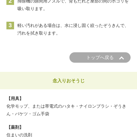
2
掃除機の隙間用ノズルで、背もたれと座部の間のホコリを
吸い取ります。
3
軽い汚れがある場合は、水に浸し固く絞ったぞうきんで、
汚れを拭き取ります。
トップへ戻る
念入りおそうじ
【用具】
化学モップ、または帯電式のハタキ・ナイロンブラシ・ぞうき
ん・バケツ・ゴム手袋
【薬剤】
住まいの洗剤