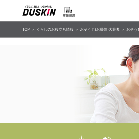
事業所用
TOP
くらしのお役立ち情報
おそうじ(お掃除)大辞典
おそう
>
>
>