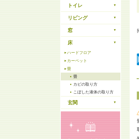
トイレ
リビング
窓
床
ハードフロア
カーペット
畳
畳
カビの取り方
こぼした液体の取り方
玄関