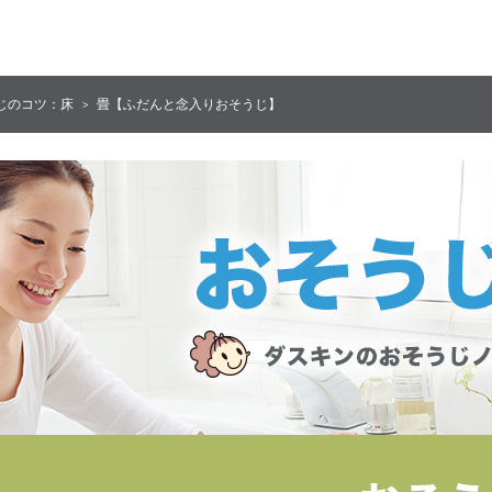
じのコツ：床
畳【ふだんと念入りおそうじ】
>