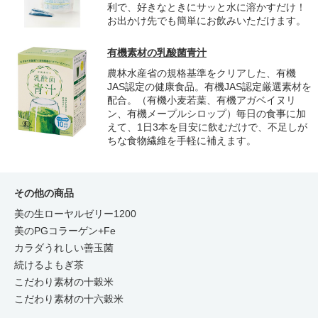
利で、好きなときにサッと水に溶かすだけ！
お出かけ先でも簡単にお飲みいただけます。
有機素材の乳酸菌青汁
農林水産省の規格基準をクリアした、有機
JAS認定の健康食品。有機JAS認定厳選素材を
配合。（有機小麦若葉、有機アガベイヌリ
ン、有機メープルシロップ）毎日の食事に加
えて、1日3本を目安に飲むだけで、不足しが
ちな食物繊維を手軽に補えます。
その他の商品
美の生ローヤルゼリー1200
美のPGコラーゲン+Fe
カラダうれしい善玉菌
続けるよもぎ茶
こだわり素材の十穀米
こだわり素材の十六穀米