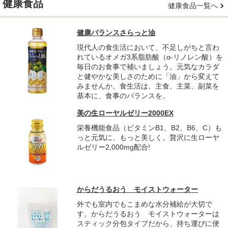
健康食品
健康食品一覧へ
健康バランスさらっと油
現代人の食生活において、不足しがちと言わ
れているオメガ3系脂肪酸（α-リノレン酸）を
毎日のお食事で補いましょう。元気なカラダ
と健やかな美しさのために「油」から変えて
みませんか。食生活は、主食、主菜、副菜を
基本に、食事のバランスを。
美の生ローヤルゼリー2000EX
栄養機能食品（ビタミンB1、B2、B6、C）も
っと元気に、もっと美しく。贅沢に生ローヤ
ルゼリー2,000mg配合!
からだうるおう モイストウォーター
外でも室内でもこまめな水分補給が大切で
す。からだうるおう モイストウォーターは
スティック分包タイプだから、持ち運びに便