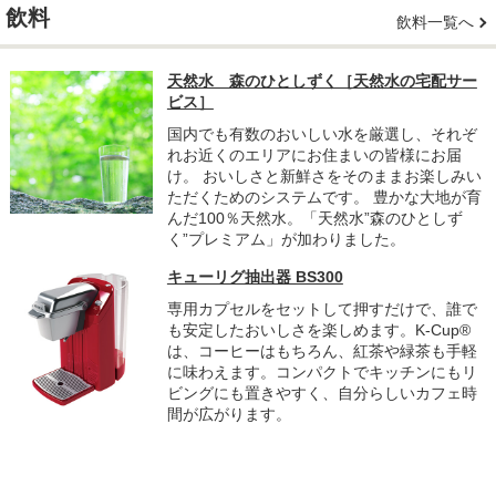
飲料
飲料一覧へ
天然水 森のひとしずく［天然水の宅配サー
ビス］
国内でも有数のおいしい水を厳選し、それぞ
れお近くのエリアにお住まいの皆様にお届
け。 おいしさと新鮮さをそのままお楽しみい
ただくためのシステムです。 豊かな大地が育
んだ100％天然水。「天然水”森のひとしず
く”プレミアム」が加わりました。
キューリグ抽出器 BS300
専用カプセルをセットして押すだけで、誰で
も安定したおいしさを楽しめます。K-Cup®
は、コーヒーはもちろん、紅茶や緑茶も手軽
に味わえます。コンパクトでキッチンにもリ
ビングにも置きやすく、自分らしいカフェ時
間が広がります。