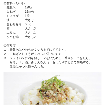
◎材料（4人分）
・雑穀米 120ｇ
・白ねぎ 15㎝分
・しょうが 1片
・油 大さじ1
・合わせみそ 60ｇ
・酒 大さじ3
・みりん 大さじ1
・かつお節 大さじ2
◎作り方
１．雑穀米はやわらかくなるまでゆでておく。
２．白ねぎとしょうがをみじん切りにする。
３．フライパンに油を熱し、２をいためる。香りが出てきたら、
みそ、１、酒、みりんを入れ、もったりするまで加熱する。
最後にかつお節を入れる。