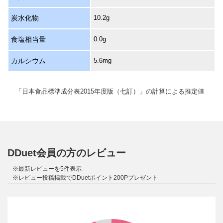
炭水化物
10.2g
食塩相当量
0.0g
カルシウム
5.6mg
「日本食品標準成分表2015年度版（七訂）」の計算による推定値
DDuet会員の方のレビュー
※最新レビューを5件表示
※レビュー投稿掲載でDDuetポイント200Pプレゼント