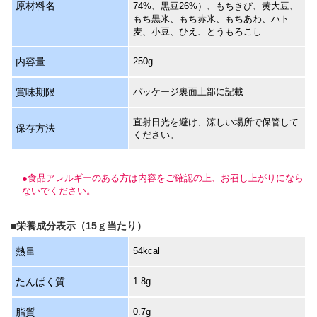
原材料名
74%、黒豆26%）、もちきび、黄大豆、
もち黒米、もち赤米、もちあわ、ハト
麦、小豆、ひえ、とうもろこし
内容量
250g
賞味期限
パッケージ裏面上部に記載
直射日光を避け、涼しい場所で保管して
保存方法
ください。
●食品アレルギーのある方は内容をご確認の上、お召し上がりになら
ないでください。
■栄養成分表示（15ｇ当たり）
熱量
54kcal
たんぱく質
1.8g
脂質
0.7g