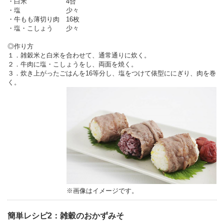
・白米 4合
・塩 少々
・牛もも薄切り肉 16枚
・塩・こしょう 少々
◎作り方
１．雑穀米と白米を合わせて、通常通りに炊く。
２．牛肉に塩・こしょうをし、両面を焼く。
３．炊き上がったごはんを16等分し、塩をつけて俵型ににぎり、肉を巻
く。
※画像はイメージです。
簡単レシピ2：雑穀のおかずみそ