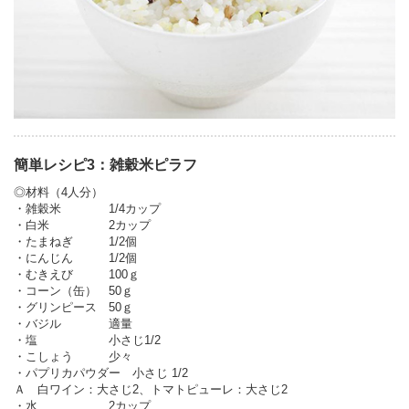
簡単レシピ3：雑穀米ピラフ
◎材料（4人分）
・雑穀米 1/4カップ
・白米 2カップ
・たまねぎ 1/2個
・にんじん 1/2個
・むきえび 100ｇ
・コーン（缶） 50ｇ
・グリンピース 50ｇ
・バジル 適量
・塩 小さじ1/2
・こしょう 少々
・パプリカパウダー 小さじ 1/2
Ａ 白ワイン：大さじ2、トマトピューレ：大さじ2
・水 2カップ