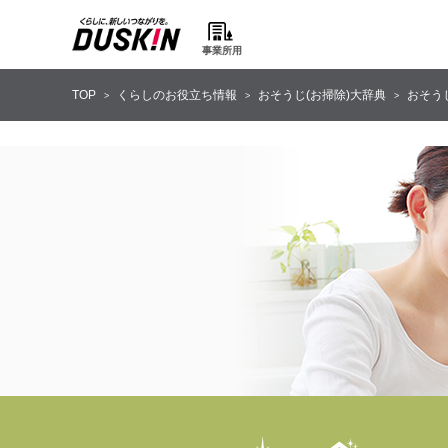
事業所用
TOP
くらしのお役立ち情報
おそうじ(お掃除)大辞典
おそう
>
>
>