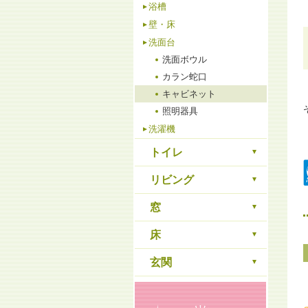
浴槽
壁・床
洗面台
洗面ボウル
カラン蛇口
キャビネット
照明器具
洗濯機
トイレ
リビング
窓
床
玄関