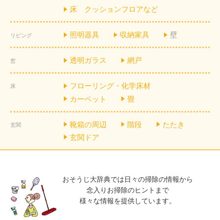
床 クッションフロアなど
照明器具
収納家具
壁
リビング
透明ガラス
網戸
窓
フローリング・化学床材
床
カーペット
畳
靴箱の周辺
階段
たたき
玄関
玄関ドア
おそうじ大辞典では日々の掃除の情報から
念入りお掃除のヒントまで
様々な情報を提供しています。