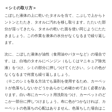
＜シミの取り方＞
こぼした液体の上に乾いたタオルを当て、こぶしで上からト
ントンとたたき、タオルに汚れを移し取ります。たたいた部
分が湿ってきたら、タオルの乾いた面を使い同じようにたた
きましょう。この作業を液体の水分がなくなるまで繰り返し
ます。
次に、こぼした液体が油性（食用油やバターなど）の場合で
す。は、白地のタオルにベンジン（もしくはマニキュア除光
液）をつけ、シミの部分に押しつけてください。シミの色が
なくなるまで何度も繰り返しましょう。
（※このシミを取る方法でも薬剤を使用するため、カーペッ
トが色落ちしないかどうかあらかじめ確かめておく必要があ
ります。白い布にカーペット用洗剤をつけ、カーペットのど
こか一部分に押しつけましょう。布に色がつかなければ、カ
ーペットの色落ちの心配はありません。色落ちした場合はこ