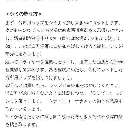
＜シミの取り方＞
まず、台所用ラップをシミより少し大きめにカットします。
次に40～50℃くらいのお湯に酸素系漂白剤を表示通りに溶か
し、漂白剤溶液を作ります（目安はお湯2リットルに対して
8g）。この漂白剤溶液に白い布を浸してゆるく絞り、シミの
部分に湿布します。
続いてドライヤーを温風にセットし、湿布した箇所から10cm
程度離して温めます。ある程度温めたら、最初にカットした
台所用ラップを貼りつけましょう。
30分ほど放置したら、ラップと白い布をはがしてください。
漂白剤が飛び散らないように注意しつつ、ブラシでこすって
シミを落とします。「タテ・ヨコ・ナナメ」の動きを意識す
るとよいでしょう。
シミが落ちたら水に浸し固く絞ったぞうきんで汚れや漂白剤
を拭き取ります。