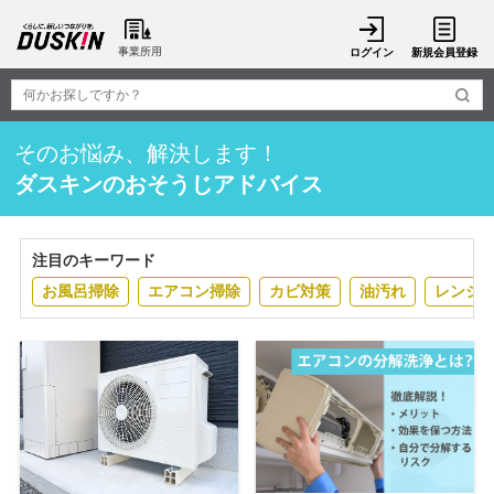
事業所用
ログイン
新規会員登録
そのお悩み、解決します！
ダスキンのおそうじアドバイス
注目のキーワード
お風呂掃除
エアコン掃除
カビ対策
油汚れ
レンジ