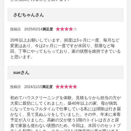
さむちゃんさん
投稿日
2025/02/14
満足度
20年以上お願いしています。頻度は3ヶ月に一度、毎月など
変更はあり、今は2ヶ月に一度ですが水回り、部屋など毎
回、丁寧にやってもらっており、家の状態を維持できている
と思います。
sueさん
投稿日
2024/11/15
満足度
初めてハウスクリーニングを体験。見積もりから担当の方が
大変に親切にしてくれました。築40年以上の家、母が病気
になってからフルタイムで仕事している私には掃除は行き届
かなく、見て見ぬふりをしていました。その中、年末に来客
予定が入りました。高齢の父が使う1階のトイレは古さと尿
臭で家族も使わない状態のため、今回は、水回りのセットプ
ランを利用しました。スタッフ3人で徹底的に客が眼にする