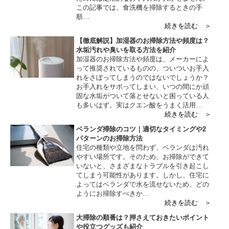
この記事では、食洗機を掃除するときの手
順…
続きを読む ＞
【徹底解説】加湿器のお掃除方法や頻度は？
水垢汚れや臭いを取る方法を紹介
加湿器のお掃除方法や頻度は、メーカーによ
って推奨されているものの、ついついお手入
れをさぼってしまうのではないでしょうか？
お手入れをサボってしまい、いつの間にか頑
固な水垢がついて落とせないと困っている人
も多いはず。実はクエン酸をうまく活用…
続きを読む ＞
ベランダ掃除のコツ｜適切なタイミングや2
パターンのお掃除方法
住宅の種類や立地を問わず、ベランダは汚れ
やすい場所です。そのため、お掃除ができて
いないと、さまざまなトラブルを引き起こし
てしまう可能性があります。しかし、住宅に
よってはベランダで水を流せないため、どの
ようにお掃除すべきか…
続きを読む ＞
大掃除の順番は？押さえておきたいポイント
や役立つグッズも紹介