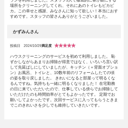
場所をクリーニングしてくれ、それにあのトイレもピカピ
カ。この幸せと感謝、みなさんに知って欲しい！本当におす
すめです。スタッフの皆さんありがとうございました。
かずみんさん
投稿日
2024/10/29
満足度
ハウスクリーニングのサービスを初めて利用しました。 恥
ずかしながらあまりお掃除が得意ではなく、いろいろ言い訳
して先延ばしにしていましたが、キッチン（＋背面オプショ
ン）お風呂、トイレと、10数年前のリフォームしたての頃
の姿を取り戻しました。 きれいになると部屋って明るくな
るんですね。気持ちも一緒に明るくなりました！ 在宅勤務
の日に来ていただいたので、仕事している傍らでお掃除して
いただけたのも時間効率がとてもよかったです。 定期でお
願いしてよかったです。次回サービスに入ってもらうときま
でこのきれいさを少しでも維持していきたいです。