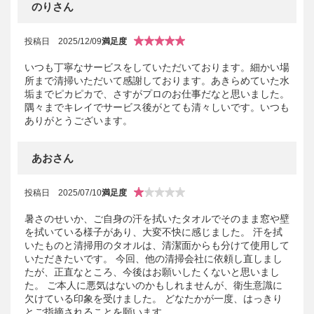
のりさん
投稿日
2025/12/09
満足度
いつも丁寧なサービスをしていただいております。細かい場
所まで清掃いただいて感謝しております。あきらめていた水
垢までピカピカで、さすがプロのお仕事だなと思いました。
隅々までキレイでサービス後がとても清々しいです。いつも
ありがとうございます。
あおさん
投稿日
2025/07/10
満足度
暑さのせいか、ご自身の汗を拭いたタオルでそのまま窓や壁
を拭いている様子があり、大変不快に感じました。 汗を拭
いたものと清掃用のタオルは、清潔面からも分けて使用して
いただきたいです。 今回、他の清掃会社に依頼し直しまし
たが、正直なところ、今後はお願いしたくないと思いまし
た。 ご本人に悪気はないのかもしれませんが、衛生意識に
欠けている印象を受けました。 どなたかが一度、はっきり
とご指摘されることを願います。