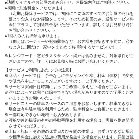
●訪問サイクルやお部屋の組み合わせ、お掃除内容はご相談ください。
●初回は別途料金をいただきます。
（定期お掃除サービスでは、初回にご要望のすべてのお部屋の汚れを
落とす念入りなお掃除をします。そのため初回のみ、通常サービス料
金にプラスして別途料金をいただいています。詳しくはお見積り時に
お問い合わせください。）
●1回のみのお掃除も承ります。
（例えばパーティーや冠婚葬祭など、お客様をお招きする前に。必要
なときに1回だけ、家中をまとめてお掃除するサービスです。）
※レンジフード・窓ガラス＆サッシ・網戸は含みません。対象条件がご
ざいますので、詳しくはお見積り時にお問い合わせください。
【サービスご利用にあたっての注意】
※商品・サービスは、予告なしにデザインや仕様、料金（価格）の変更
や販売を中止することがございますので、ご了承ください。
※サービス実施日は時期によってご希望に添えない場合がございます。
※汚れによっては完全に除去できない場合がありますのでご了承くださ
いますようお願いいたします。
※サービスカーの駐車スペースのご用意をお願いします。駐車できない
場合は有料駐車場を利用するため、駐車料金をご負担いただきます。
※一部対応できない地域・お店があります。
※渡船や連絡橋等の有料の移動手段を利用する場合は、実費を別途請求
させていただきます。
※土日・祝日・その他の休業日及び夜間の作業は、お受けできない場合
や標準料金に加えて追加の費用が発生する場合があります。詳細は担