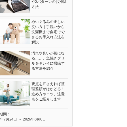
や2パターンのお掃除
方法
ぬいぐるみの正しい
洗い方｜手洗いから
洗濯機まで自宅でで
きるお手入れ方法を
解説
汚れや臭いが気にな
る……。魚焼きグリ
ルをキレイに掃除す
る方法を紹介
要点を押さえれば整
理整頓がはかどる！
進め方やコツ、注意
点をご紹介します
期間：
6年7月24日 ～ 2026年8月6日