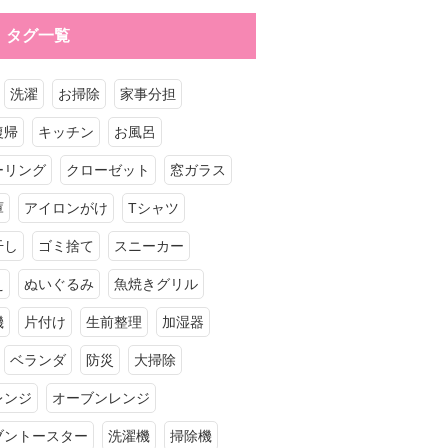
タグ一覧
洗濯
お掃除
家事分担
復帰
キッチン
お風呂
ーリング
クローゼット
窓ガラス
庫
アイロンがけ
Tシャツ
干し
ゴミ捨て
スニーカー
え
ぬいぐるみ
魚焼きグリル
機
片付け
生前整理
加湿器
ベランダ
防災
大掃除
レンジ
オーブンレンジ
ブントースター
洗濯機
掃除機