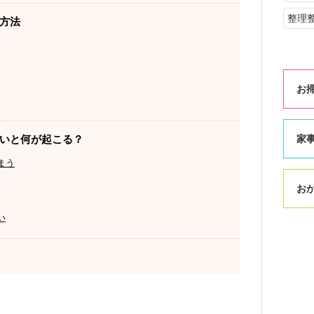
整理
方法
お
いと何が起こる？
家
まう
お
い