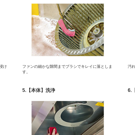
浸け
ファンの細かな隙間までブラシでキレイに落としま
汚
す。
5.【本体】洗浄
6