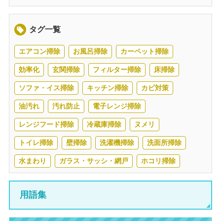
タグ一覧
エアコン掃除
お風呂掃除
カーペット掃除
効率化
玄関掃除
フィルター掃除
床掃除
ソファ・イス掃除
キッチン掃除
カビ対策
油汚れ
汚れ防止
電子レンジ掃除
レンジフード掃除
冷蔵庫掃除
ヌメリ
トイレ掃除
壁掃除
洗濯機掃除
洗面所掃除
水まわり
ガラス・サッシ・網戸
ホコリ掃除
用語集