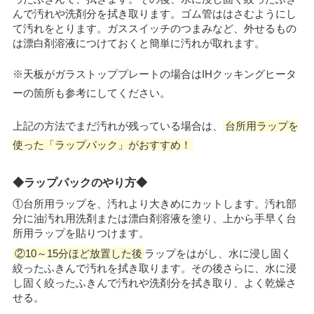
んで汚れや洗剤分を拭き取ります。ゴム管ははさむようにし
て汚れをとります。ガススイッチのつまみなど、外せるもの
は漂白剤溶液につけておくと簡単に汚れが取れます。
※天板がガラストッププレートの場合はIHクッキングヒータ
ーの箇所も参考にしてください。
上記の方法でまだ汚れが残っている場合は、
台所用ラップを
使った「ラップパック」がおすすめ！
◆ラップパックのやり方◆
①台所用ラップを、汚れより大きめにカットします。汚れ部
分に油汚れ用洗剤または漂白剤溶液を塗り、上から手早く台
所用ラップを貼りつけます。
②10～15分ほど放置した後
ラップをはがし、水に浸し固く
絞ったふきんで汚れを拭き取ります。その後さらに、水に浸
し固く絞ったふきんで汚れや洗剤分を拭き取り、よく乾燥さ
せる。