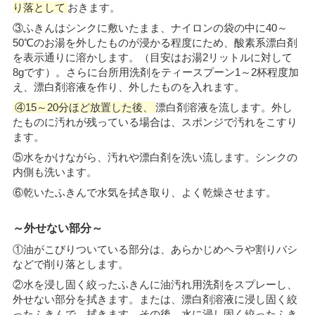
り落として
おきます。
③ふきんはシンクに敷いたまま、ナイロンの袋の中に40～
50℃のお湯を外したものが浸かる程度にため、酸素系漂白剤
を表示通りに溶かします。（目安はお湯2リットルに対して
8gです）。さらに台所用洗剤をティースプーン1～2杯程度加
え、漂白剤溶液を作り、外したものを入れます。
④15～20分ほど放置した後、
漂白剤溶液を流します。外し
たものに汚れが残っている場合は、スポンジで汚れをこすり
ます。
⑤水をかけながら、汚れや漂白剤を洗い流します。シンクの
内側も洗います。
⑥乾いたふきんで水気を拭き取り、よく乾燥させます。
～外せない部分～
①油がこびりついている部分は、あらかじめヘラや割りバシ
などで削り落とします。
②水を浸し固く絞ったふきんに油汚れ用洗剤をスプレーし、
外せない部分を拭きます。または、漂白剤溶液に浸し固く絞
ったふきんで、拭きます。その後、水に浸し固く絞ったふき