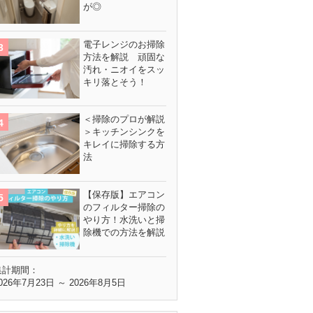
が◎
電子レンジのお掃除
方法を解説 頑固な
汚れ・ニオイをスッ
キリ落とそう！
＜掃除のプロが解説
＞キッチンシンクを
キレイに掃除する方
法
【保存版】エアコン
のフィルター掃除の
やり方！水洗いと掃
除機での方法を解説
集計期間：
026年7月23日 ～ 2026年8月5日