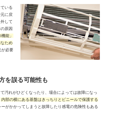
っている
で元に戻
、外して
障の原因
除機能」
雑なため
意が必要
い方を誤る可能性も
って汚れがひどくなったり、場合によっては故障になっ
、
内部の横にある基盤はきっちりとビニールで保護する
レーがかかってしまうと故障したり感電の危険性もある