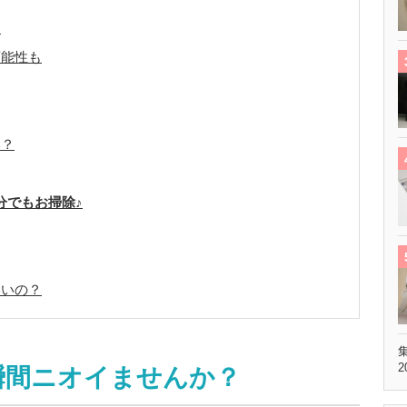
…
可能性も
い？
分でもお掃除♪
いいの？
2
瞬間ニオイませんか？