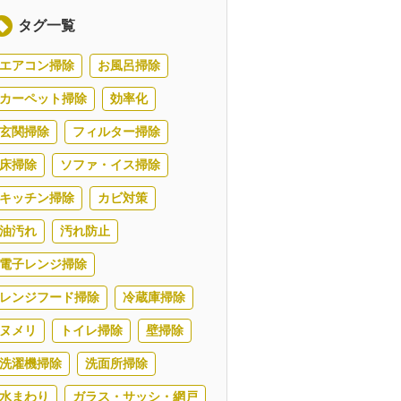
タグ一覧
エアコン掃除
お風呂掃除
カーペット掃除
効率化
玄関掃除
フィルター掃除
床掃除
ソファ・イス掃除
キッチン掃除
カビ対策
油汚れ
汚れ防止
電子レンジ掃除
レンジフード掃除
冷蔵庫掃除
ヌメリ
トイレ掃除
壁掃除
洗濯機掃除
洗面所掃除
水まわり
ガラス・サッシ・網戸