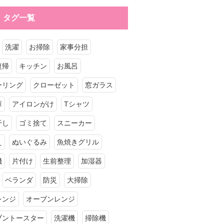
タグ一覧
洗濯
お掃除
家事分担
復帰
キッチン
お風呂
ーリング
クローゼット
窓ガラス
庫
アイロンがけ
Tシャツ
干し
ゴミ捨て
スニーカー
え
ぬいぐるみ
魚焼きグリル
機
片付け
生前整理
加湿器
ベランダ
防災
大掃除
レンジ
オーブンレンジ
ブントースター
洗濯機
掃除機