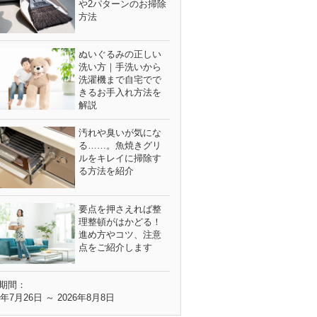
や2パターンのお掃除
方法
ぬいぐるみの正しい
洗い方｜手洗いから
洗濯機まで自宅でで
きるお手入れ方法を
解説
汚れや臭いが気にな
る……。魚焼きグリ
ルをキレイに掃除す
る方法を紹介
要点を押さえれば整
理整頓がはかどる！
進め方やコツ、注意
点をご紹介します
期間：
6年7月26日 ～ 2026年8月8日