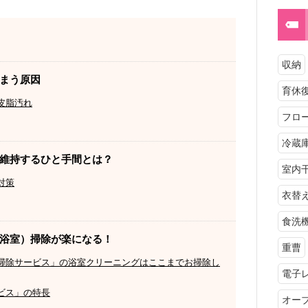
収納
まう原因
育休
皮脂汚れ
フロ
冷蔵
維持するひと手間とは？
室内
対策
衣替
食洗
浴室）掃除が楽になる！
重曹
掃除サービス」の浴室クリーニングはここまでお掃除し
電子
ビス」の特長
オー