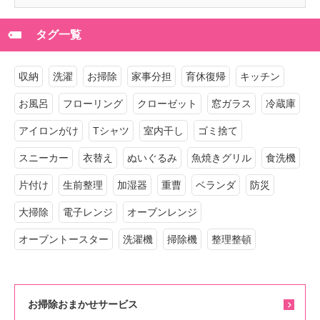
タグ一覧
収納
洗濯
お掃除
家事分担
育休復帰
キッチン
お風呂
フローリング
クローゼット
窓ガラス
冷蔵庫
アイロンがけ
Tシャツ
室内干し
ゴミ捨て
スニーカー
衣替え
ぬいぐるみ
魚焼きグリル
食洗機
片付け
生前整理
加湿器
重曹
ベランダ
防災
大掃除
電子レンジ
オーブンレンジ
オーブントースター
洗濯機
掃除機
整理整頓
お掃除おまかせサービス