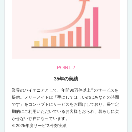
証）」は、家事代行サービスの品質を保つ仕組みや安全・
安心を確保する管理体制などを審査し、仕事と育児や家
事・介護などの両立に悩む方が安心して家事代行サービス
を利用できる環境を整えることを目的に制定されました。
家事代行事業者の提供するサービス品質を書類と現地審査
により評価し、公表することで利用者の効率的・合理的な
事業者選択に役立つ、一般社団法人全国家事代行サービス
協会と一般財団法人日本規格協会が行う第3者認証サービ
スです。
POINT 2
背景
35年の実績
2014年6月24日閣議決定された「日本再興戦略」改訂2014
※
業界のパイオニアとして、年間98万件以上
のサービスを
-未来への挑戦- において、我が国最大の潜在力である女性
提供。メリーメイドは「手にしてほしいのはあなたの時間
の力を最大限発揮し、「女性が輝く社会」を実現するため
です」をコンセプトにサービスをお届けしており、長年定
に、安価で安心な家事代行サービスを利活用できる環境整
期的にご利用いただいているお客様もおられ、暮らしに欠
備を図ることとなりました。
かせない存在になっています。
これを受け、家事代行サービス事業者が利用者宅を定期的
※2025年度サービス件数実績
あるいはスポットで訪問し、居宅及び敷地内において、掃