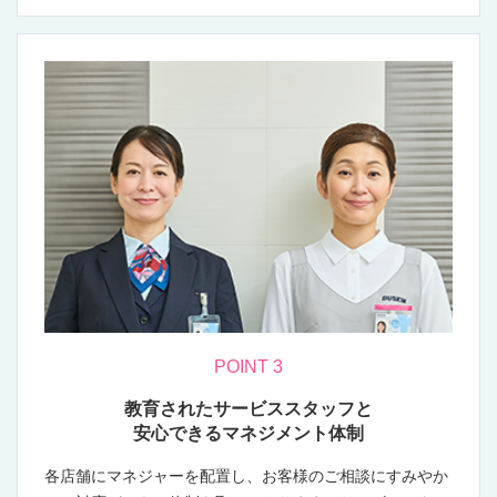
除・洗濯・炊事などの一般的な家事を行う家事代行サービ
スの３つの品質を評価し、公表する家事代行サービス認証
制度として創設されました。
●安全・安心
人・物などに対するリスクの発生を抑える取組み、リスク
が顕在化した場合で利用者がそれを許容できるようにする
取組みが確実に行われること。
●機能同等性
家事代行サービス事業者のサービスレベルが利用者の行う
家事レベルと同等以上であること。
●接遇
POINT 3
対応の良さ・感じの良さなどの心地良さが家事代行サービ
スに備わっていること。
教育されたサービススタッフと
安心できるマネジメント体制
各店舗にマネジャーを配置し、お客様のご相談にすみやか
認証を受けた企業は、留守宅の鍵管理や器物破損に対する