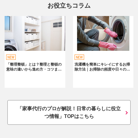
●採用時にスタッフの身元保証をとっているか。
お役立ちコラム
●お客様訪問・アンケート調査などでお客様の声を拾って
いるか。
●スタッフの教育・研修を行っているか。
●鍵の管理はどのように行っているか。 などです。
認証された事業所には「家事代行サービス認証マーク」の
使用が認められます。ダスキンメリーメイドでは“お掃除
おまかせサービス”“家事おてつだいサービス”“おかたづけ
「整理整頓」とは？整理と整頓の
洗濯機を簡単にキレイにするお掃
サービス”に対する認証を受けました。
意味の違いから進め方・コツまで
除方法｜お掃除の頻度や日々の使
徹底解説
い方のコツも紹介
家事代行サービス認証制度の導入により、当社が提供する
家事代行サービスが、お客様にとって、より一層安心して
ご利用いただけるようになると考えております。
なお、ダスキンメリーメイドは47都道府県全てに店舗があ
「家事代行のプロが解説！日常の暮らしに役立
り、ご依頼の際は、お客様宅の近隣のお店がお伺いしま
つ情報」TOPはこちら
す。