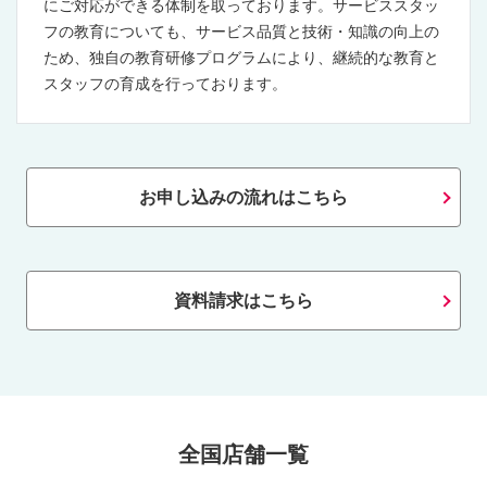
にご対応ができる体制を取っております。サービススタッ
保険の導入など安全・安心面、掃除や炊事などのスキルを
フの教育についても、サービス品質と技術・知識の向上の
一定水準以上に保つための教育面などで審査を受けます。
ため、独自の教育研修プログラムにより、継続的な教育と
事業者の研修内容、資料などを細かくチェックされ、項目
スタッフの育成を行っております。
は何百項目とあります。
一度認証を与えられるとそのままではなく、毎年チェック
が入り、3年に一度更新が入るという大変厳しい制度で
す。
お申し込みの流れはこちら
消費者の「他人に家の中に入られることに抵抗がある」
「セキュリティ（破損・盗難・プライバシーの保護）に不
安がある」「どこの会社が良いサービスを提供しているの
資料請求はこちら
かわからない」「どのような会社がサービスを提供してい
るのか分かりにくい」などの不安を家事代行サービスの品
質を評価し、公表することでお客様が安心して事業者選択
に役立てられるようになりました。
そして、家事代行サービス認証は、
全国店舗一覧
(1) 家事代行サービスに必要とされる三つの品質が備わっ
ていることの証明