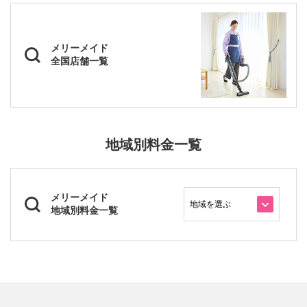
(2) 質の高い家事代行サービスを提供する仕組みが備わっ
ていることの証明
となっております。
メリーメイド
全国店舗一覧
お客様から選ばれる安心の目印「家事代行サービス認証」
ダスキンメリーメイドは2017年度、「家事代行サービス認
証」の基準を満たし、品質の高い「家事代行」を提供する
地域別料金一覧
仕組みが備わっている証明として認証されました。
審査は「スタッフの教育」「契約書締結」「顧客満足度調
査」「サービス提供体制」などについて審査されます。
メリーメイド
地域別料金一覧
例えば、
●提供するサービス内容を契約時に説明しているか。
●サービス料金・内容・利用規定などが記載された契約書
を締結しているか。
●スタッフへのサービス指示をどのようにして行っている
か。