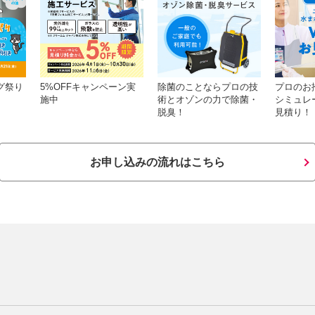
グ祭り
5%OFFキャンペーン実
除菌のことならプロの技
プロのお
施中
術とオゾンの力で除菌・
シミュレ
脱臭！
見積り！
お申し込みの流れはこちら