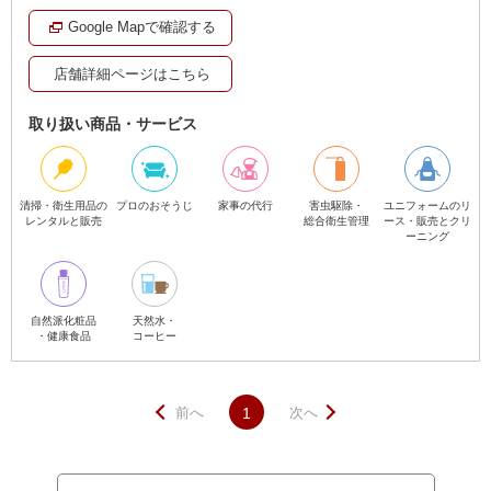
Google Mapで確認する
店舗詳細ページはこちら
取り扱い商品・サービス
清掃・衛生用品の
プロのおそうじ
家事の代行
害虫駆除・
ユニフォームのリ
レンタルと販売
総合衛生管理
ース・販売とクリ
ーニング
自然派化粧品
天然水・
・健康食品
コーヒー
前へ
1
次へ