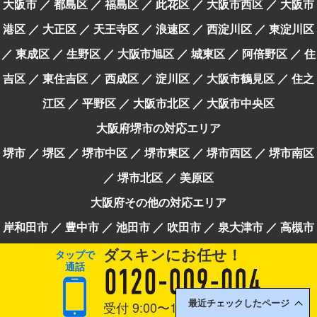
大阪市
都島区
福島区
此花区
大阪市西区
大阪市
港区
大正区
天王寺区
浪速区
西淀川区
東淀川区
東成区
生野区
大阪市旭区
城東区
阿倍野区
住
吉区
東住吉区
西成区
淀川区
大阪市鶴見区
住之
江区
平野区
大阪市北区
大阪市中央区
大阪府堺市の対応エリア
堺市
堺区
堺市中区
堺市東区
堺市西区
堺市南区
堺市北区
美原区
大阪府その他の対応エリア
岸和田市
豊中市
池田市
吹田市
泉大津市
高槻市
ダスキン
にお任せ！
貝塚市
守口市
枚方市
茨木市
八尾市
泉佐野市
タップで
通話
富田林市
寝屋川市
河内長野市
松原市
大東市
和泉市
箕面市
柏原市
羽曳野市
門真市
摂津市
受付 9:00〜19:00 年中無休
最近チェックしたページ