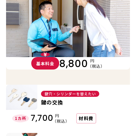
8,800
円
基本料金
（税込）
鍵穴・シリンダーを替えたい
鍵の交換
円
7,700
材料費
1カ所
（税込）