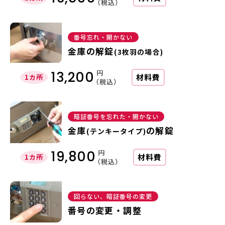
（税込）
番号忘れ・開かない
金庫の解錠
(3枚羽の場合)
円
13,200
材料費
1カ所
（税込）
暗証番号を忘れた・開かない
金庫
の解錠
(テンキータイプ)
円
19,800
材料費
1カ所
（税込）
回らない、暗証番号の変更
番号の変更・調整