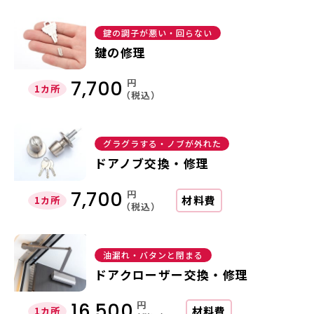
鍵の調子が悪い・回らない
鍵の修理
円
7,700
1カ所
（税込）
グラグラする・ノブが外れた
ドアノブ交換・修理
円
7,700
材料費
1カ所
（税込）
油漏れ・バタンと閉まる
ドアクローザー交換・修理
円
16,500
材料費
1カ所