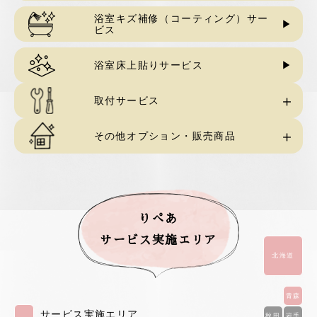
浴室キズ補修（コーティング）サー
ウレタン塗装補修サービス
壁紙貼り替え
ビス
ペイント（壁紙の上塗り）
浴室床上貼りサービス
取付サービス
その他オプション・販売商品
キッチン排水トラップ交換サービス
カーテンレール施工サービス
壁掛けフック取付サービス
水まわりコーキング施工
室内物干し取付サービス
りぺあ
サービス実施エリア
階段滑り止め施工サービス
北海道
多目的シェルフ取付サービス
クロス出隅カバー施工
青森
玄関・勝手口網戸取付サービス
サービス実施エリア
秋田
岩手