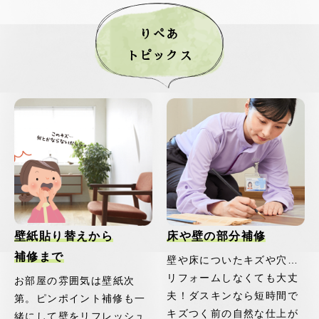
りぺあ
トピックス
壁紙貼り替えから
床や壁の部分補修
補修まで
壁や床についたキズや穴…
リフォームしなくても大丈
お部屋の雰囲気は壁紙次
夫！ダスキンなら短時間で
第。ピンポイント補修も一
キズつく前の自然な仕上が
緒にして壁をリフレッシュ