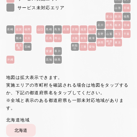
サービス未対応エリア
壁穴埋めサービス
山形
宮城
手すり取付サービス
富山
新潟
福島
壁紙隙間埋めサービス
石川
群馬
栃木
茨城
畳張替サービス
長崎
佐賀
福岡
山口
島根
鳥取
兵庫
京都
滋賀
福井
長野
山梨
埼玉
千葉
熊本
大分
広島
岡山
大阪
奈良
岐阜
神奈
静岡
東京
巾木はずれ補修
川
障子張替サービス
鹿児
和歌
宮崎
三重
愛知
島
山
愛媛
香川
沖縄
高知
徳島
敷居すべり補修
地図は拡大表示できます。
窓用Wロック施工
実施エリアの市町村を確認される場合は地図をタップする
か、下記の都道府県名をタップしてください。
スイッチ戸当たり施工
※全域と表示のある都道府県も一部未対応地域がありま
す。
わんこフック取付
北海道地域
北海道
チェアマット（半透明タイプ）