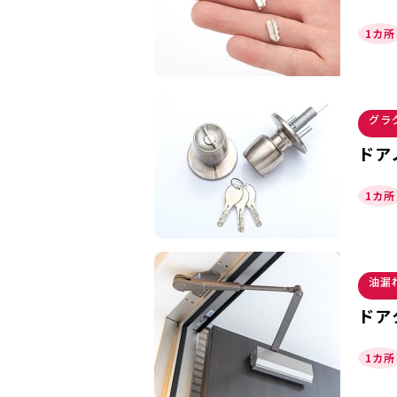
1カ所
グラ
ドア
1カ所
油漏
ドア
1カ所