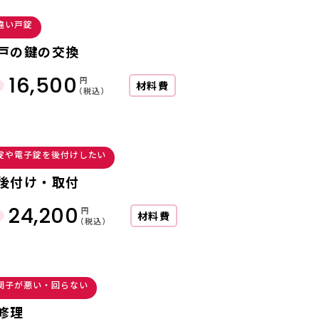
違い戸錠
戸の鍵の交換
16,500
円
材料費
（税込）
錠や電子錠を後付けしたい
後付け・取付
24,200
円
材料費
（税込）
調子が悪い・回らない
修理