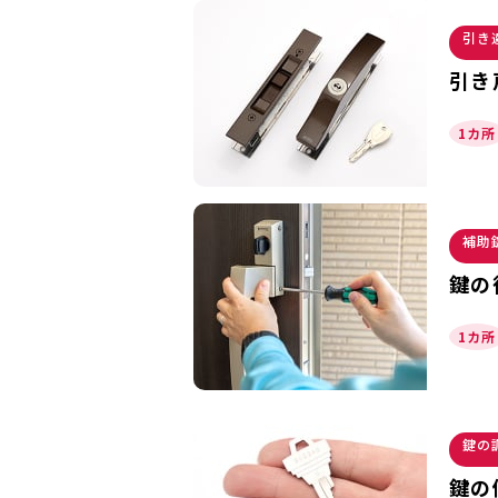
引き
引き
1カ所
補助
鍵の
1カ所
鍵の
鍵の