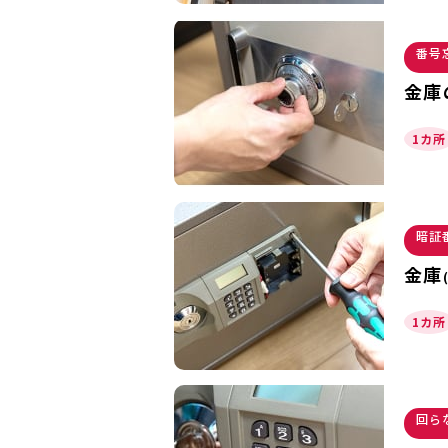
番号
金庫
1カ所
暗証
金庫
1カ所
回ら