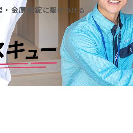
理・金庫解錠
に
駆けつける