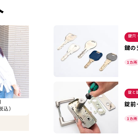
介
鍵穴
鍵の
1カ所
錠と
円
錠前
税込）
1カ所