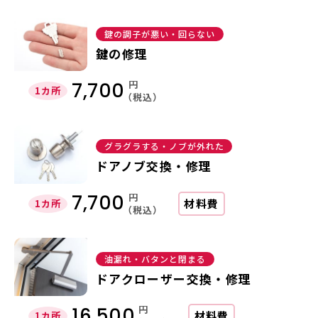
鍵の調子が悪い・回らない
鍵の修理
円
7,700
1カ所
（税込）
グラグラする・ノブが外れた
ドアノブ交換・修理
円
7,700
材料費
1カ所
（税込）
油漏れ・バタンと閉まる
ドアクローザー交換・修理
円
16,500
材料費
1カ所