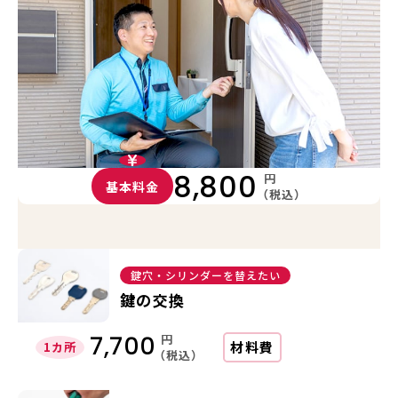
8,800
円
基本料金
（税込）
鍵穴・シリンダーを替えたい
鍵の交換
円
7,700
材料費
1カ所
（税込）