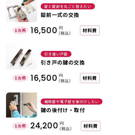
錠と錠前を丸ごと替えたい
錠前一式の交換
円
16,500
材料費
1カ所
（税込）
引き違い戸錠
引き戸の鍵の交換
円
16,500
材料費
1カ所
（税込）
補助錠や電子錠を後付けしたい
鍵の後付け・取付
円
24,200
材料費
1カ所
（税込）