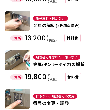
（税込）
番号忘れ・開かない
金庫の解錠
(3枚羽の場合)
円
13,200
材料費
1カ所
（税込）
暗証番号を忘れた・開かない
金庫
の解錠
(テンキータイプ)
円
19,800
材料費
1カ所
（税込）
回らない、暗証番号の変更
番号の変更・調整