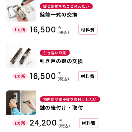
錠と錠前を丸ごと替えたい
錠前一式の交換
円
16,500
材料費
1カ所
（税込）
引き違い戸錠
引き戸の鍵の交換
円
16,500
材料費
1カ所
（税込）
補助錠や電子錠を後付けしたい
鍵の後付け・取付
円
24,200
材料費
1カ所
（税込）