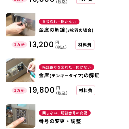
（税込）
番号忘れ・開かない
金庫の解錠
(3枚羽の場合)
円
13,200
材料費
1カ所
（税込）
暗証番号を忘れた・開かない
金庫
の解錠
(テンキータイプ)
円
19,800
材料費
1カ所
（税込）
回らない、暗証番号の変更
番号の変更・調整