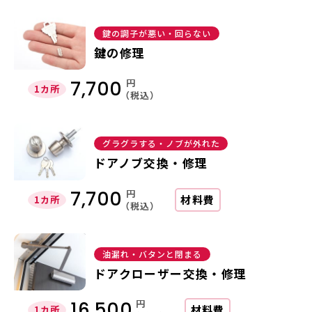
鍵の調子が悪い・回らない
鍵の修理
円
7,700
1カ所
（税込）
グラグラする・ノブが外れた
ドアノブ交換・修理
円
7,700
材料費
1カ所
（税込）
油漏れ・バタンと閉まる
ドアクローザー交換・修理
円
16,500
材料費
1カ所