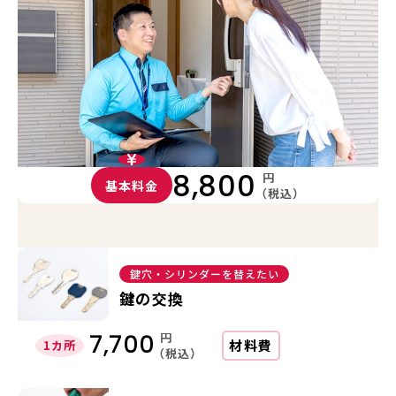
8,800
円
基本料金
（税込）
鍵穴・シリンダーを替えたい
鍵の交換
円
7,700
材料費
1カ所
（税込）