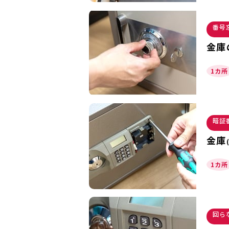
番号
金庫
1カ所
暗証
金庫
1カ所
回ら