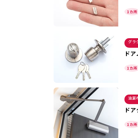
1カ所
グラ
ドア
1カ所
油漏
ドア
1カ所