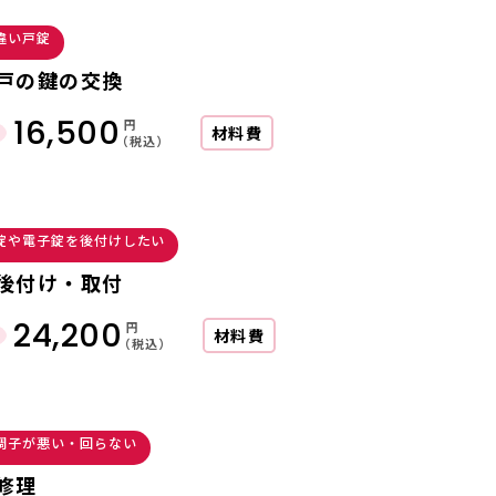
違い戸錠
戸の鍵の交換
16,500
円
材料費
（税込）
錠や電子錠を後付けしたい
後付け・取付
24,200
円
材料費
（税込）
調子が悪い・回らない
修理