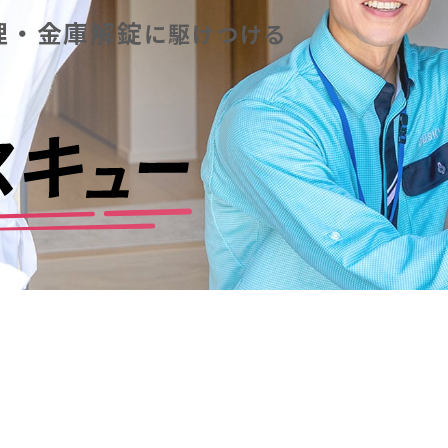
理・金庫解錠
に
駆けつける