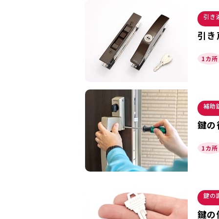
引き
引き
1カ所
補助
鍵の
1カ所
鍵の
鍵の