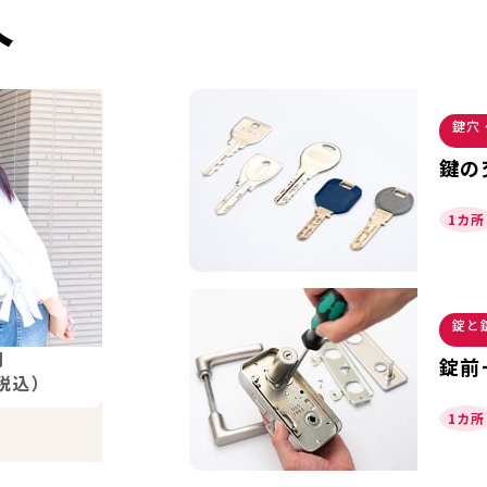
介
鍵穴
鍵の
1カ所
錠と
円
錠前
税込）
1カ所