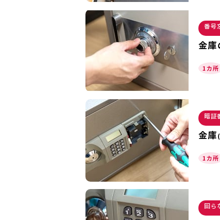
番号
金庫
1カ所
暗証
金庫
1カ所
回ら