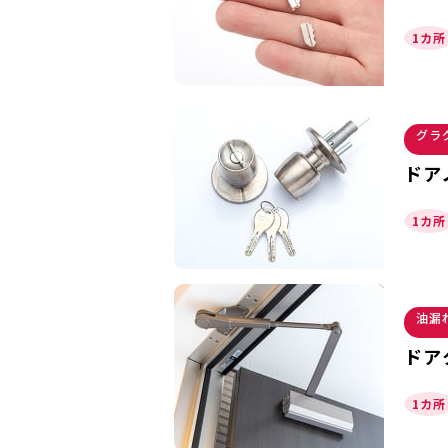
1カ所
グラ
ドア
1カ所
油漏
ドア
1カ所