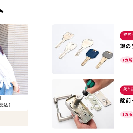
介
鍵穴
鍵の
1カ所
錠と
円
錠前
税込）
1カ所