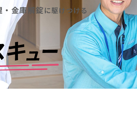
理・金庫解錠
に
駆けつける