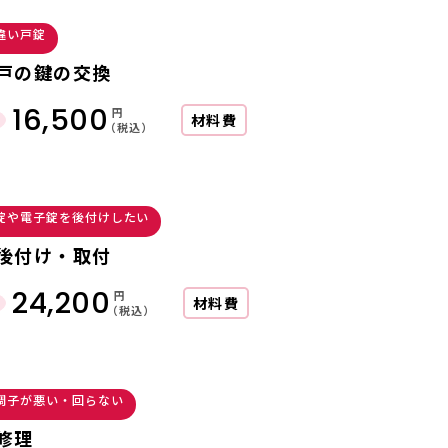
違い戸錠
戸の鍵の交換
16,500
円
材料費
（税込）
錠や電子錠を後付けしたい
後付け・取付
24,200
円
材料費
（税込）
調子が悪い・回らない
修理