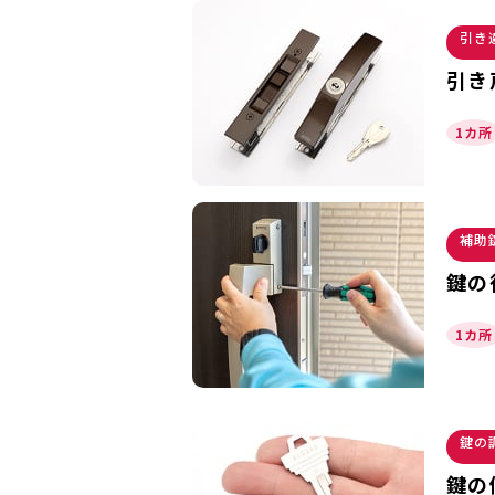
引き
引き
1カ所
補助
鍵の
1カ所
鍵の
鍵の