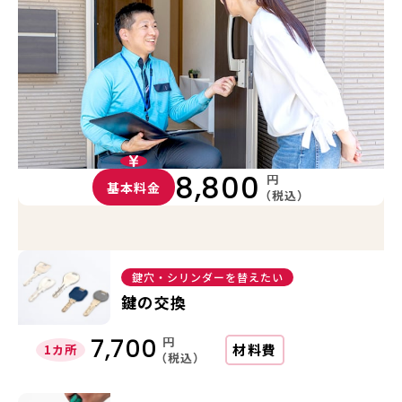
8,800
円
基本料金
（税込）
鍵穴・シリンダーを替えたい
鍵の交換
円
7,700
材料費
1カ所
（税込）