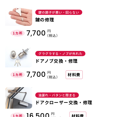
鍵の調子が悪い・回らない
鍵の修理
円
7,700
1カ所
（税込）
グラグラする・ノブが外れた
ドアノブ交換・修理
円
7,700
材料費
1カ所
（税込）
油漏れ・バタンと閉まる
ドアクローザー交換・修理
円
16,500
材料費
1カ所