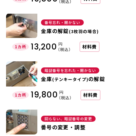
（税込）
番号忘れ・開かない
金庫の解錠
(3枚羽の場合)
円
13,200
材料費
1カ所
（税込）
暗証番号を忘れた・開かない
金庫
の解錠
(テンキータイプ)
円
19,800
材料費
1カ所
（税込）
回らない、暗証番号の変更
番号の変更・調整