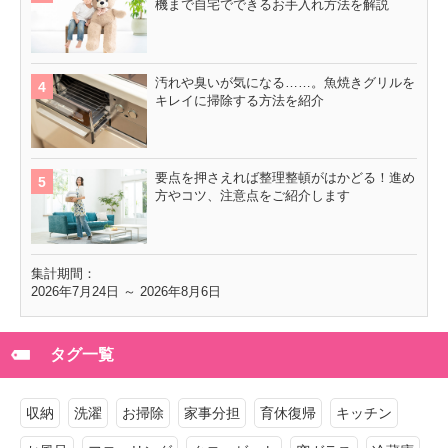
機まで自宅でできるお手入れ方法を解説
汚れや臭いが気になる……。魚焼きグリルを
キレイに掃除する方法を紹介
要点を押さえれば整理整頓がはかどる！進め
方やコツ、注意点をご紹介します
集計期間：
2026年7月24日 ～ 2026年8月6日
タグ一覧
収納
洗濯
お掃除
家事分担
育休復帰
キッチン