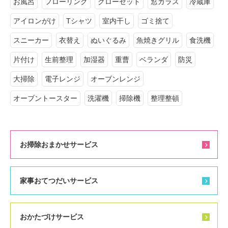
お風呂
フローリング
クローゼット
窓ガラス
冷蔵庫
アイロンがけ
Tシャツ
室内干し
ゴミ捨て
スニーカー
衣替え
ぬいぐるみ
魚焼きグリル
食洗機
片付け
生前整理
加湿器
重曹
ベランダ
防災
大掃除
電子レンジ
オーブンレンジ
オーブントースター
洗濯機
掃除機
整理整頓
お掃除おまかせサービス
家事おてつだいサービス
おかたづけサービス