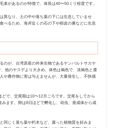
毛束があるのが特徴で、体長は40〜50ミリ程度です。
は異なり、土の中や落ち葉の下には生息していませ
食べるため、海岸近くの石の下や樹皮の裏などに生息
るのが、台湾原産の外来生物であるヤンバルトサカヤ
度で、他のヤスデより大きめ。体色は褐色で、淡褐色と濃
人や農作物に害は与えませんが、大量発生し、不快感
ほどで、交尾期は10〜12月ごろです。交尾をしてから
産みます。卵は8日ほどで孵化し、幼虫、亜成体から成
と同じく落ち葉や朽木など、腐った植物質を好みま