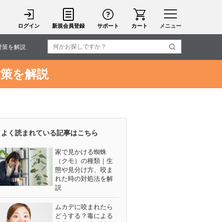
ログイン
新規会員登録
サポート
カート
メニュー
対策を解説
策を解説
よく読まれている記事はこちら
家で見かける蜘蛛
（クモ）の種類｜生
態や見分け方、咬ま
れた時の対処法を解
説
ムカデに咬まれたら
どうする？毒による