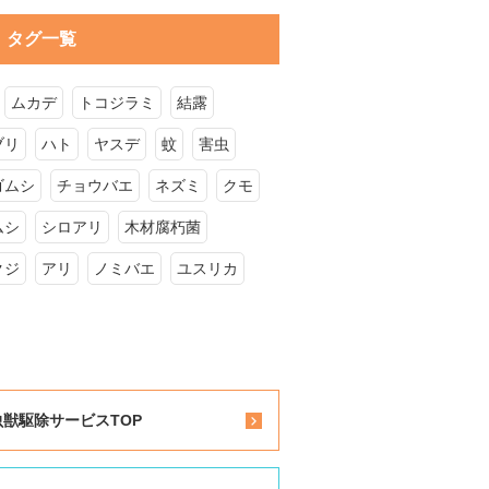
タグ一覧
ムカデ
トコジラミ
結露
ブリ
ハト
ヤスデ
蚊
害虫
ゴムシ
チョウバエ
ネズミ
クモ
ムシ
シロアリ
木材腐朽菌
クジ
アリ
ノミバエ
ユスリカ
虫獣駆除サービスTOP