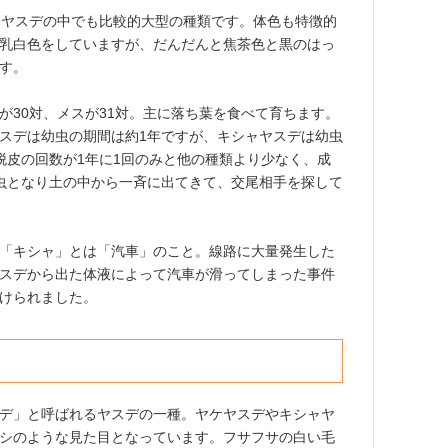
、ヤスデの中でも比較的大型の種類です。体色も特徴的
乳白色をしていますが、だんだんと焦茶色と黒のはっ
す。
が30対、メスが31対。主に落ち葉を食べて育ちます。
スデは幼虫の期間は約1年ですが、キシャヤスデは幼虫
脱皮の回数が1年に1回のみと他の種類より少なく、成
虫となり土の中から一斉に出てきて、交尾相手を探して
「キシャ」とは「汽車」のこと。線路に大量発生した
スデから出た体液によって汽車が滑ってしまった事件
けられました。
デ」と呼ばれるヤスデの一種。ヤケヤスデやキシャヤ
シのような見た目となっています。フサフサの白い毛