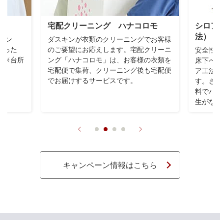
ト
宅配クリーニング ハナコロモ
シロア
法）
ピン
ダスキンが衣類のクリーニングでお客様
なった
のご要望にお応えします。宅配クリーニ
安全性
」※台所
ング「ハナコロモ」は、お客様の衣類を
床下へ
宅配便で集荷、クリーニング後も宅配便
ア工法
でお届けするサービスです。
す。さ
料でハ
生がな
キャンペーン情報はこちら