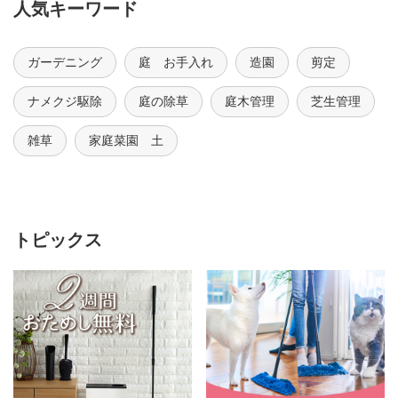
人気キーワード
ガーデニング
庭 お手入れ
造園
剪定
ナメクジ駆除
庭の除草
庭木管理
芝生管理
雑草
家庭菜園 土
トピックス