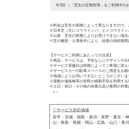
年3回 （「芝生の定期管理」をご利用中の
※料金は芝生の面積によって異なりますので、
※日本芝（主にコウライシバ、ヒメコウライシ
※お庭・芝生の状態によりお受けできない場合
※芝の種類・土壌条件により、効果の持続期間
【サービスご利用にあたっての注意】
※商品・サービスは、予告なしにデザインや仕
※サービス実施日は時期によってご希望に添え
※サービスカーの駐車スペースのご用意をお願
※地域によりお伺いできないところがございま
※渡船や連絡橋等の有料の移動手段を利用する
※土日・祝日・その他の休業日及び夜間の作業
い。
▽サービス対応地域
岩手・宮城・福島・新潟・長野・東京・
山・鳥取・島根・岡山・広島・山口・香