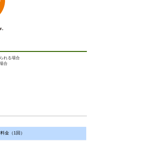
られる場合
場合
料金（1回）