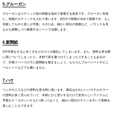
5.グルーガン
グルーガンはスティック状の樹脂を温めて接着する道具です。グルーガン本体
に、樹脂のスティックを入れて使います。約5分で樹脂が冷めて接着でき、もし
失敗してもやり直しが可能。そのため、細かい部分の装飾など、バランスを見
ながら調整しつつ接着するシーンで活躍します。
6.新聞紙
DIY作業をすると木くずなどのゴミが散乱してしまいます。また、塗料を塗る際
に床についてしまったり、木材で床を傷つけてしまったりすることもあるの
で、作業スペースの下に新聞紙を敷きましょう。もちろんブルーシートやビニ
ールシートなどでも構いません。
7.ハケ
ペンキやニスなどの塗料を塗る時に使います。最近はかわいいパステルカラー
の塗料が多く売られていて、木材にひと塗りするだけで女性らしいアイテムに
早変わり！小さいハケも1つ持っておくと、細かい部分のラインを引いて装飾を
楽しむこともできます。