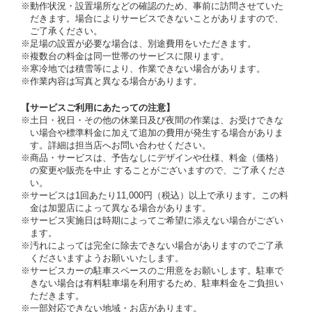
※動作状況・設置場所などの確認のため、事前に訪問させていた
だきます。場合によりサービスできないことがありますので、
ご了承ください。
※足場の設置が必要な場合は、別途費用をいただきます。
※複数台の料金は同一世帯のサービスに限ります。
※寒冷地では積雪等により、作業できない場合があります。
※作業内容は写真と異なる場合があります。
【サービスご利用にあたっての注意】
※土日・祝日・その他の休業日及び夜間の作業は、お受けできな
い場合や標準料金に加えて追加の費用が発生する場合がありま
す。詳細は担当店へお問い合わせください。
※商品・サービスは、予告なしにデザインや仕様、料金（価格）
の変更や販売を中止 することがございますので、ご了承くださ
い。
※サービスは1回あたり11,000円（税込）以上で承ります。この料
金は加盟店によって異なる場合があります。
※サービス実施日は時期によってご希望に添えない場合がござい
ます。
※汚れによっては完全に除去できない場合がありますのでご了承
くださいますようお願いいたします。
※サービスカーの駐車スペースのご用意をお願いします。駐車で
きない場合は有料駐車場を利用するため、駐車料金をご負担い
ただきます。
※一部対応できない地域・お店があります。