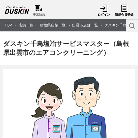
事業所用
ログイン
新規会員登録
TOP
店舗一覧
島根県店舗一覧
出雲市店舗一覧
ダスキン千鳥塩冶サ
>
>
>
>
ダスキン千鳥塩冶サービスマスター（島根
県出雲市のエアコンクリーニング）