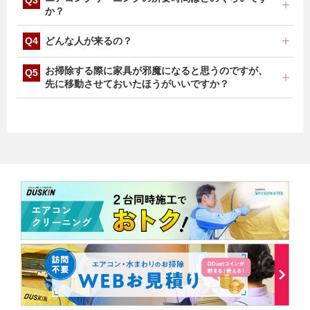
製造年をお聞かせください。確認させていただきます。
か？
設置状況などにもよりますが、フィルターお掃除機能な
どんな人が来るの？
しエアコンクリーニング1台1時間～1時間30分、フィル
ターお掃除機能付きエアコンクリーニング1台約1時間
ダスキンが発行するライセンスを保持するプロのお掃除
お掃除する際に家具が邪魔になると思うのですが、
30分～3時間を予定しております。
スタッフがお伺いします。基本的には2名1組でお伺い
先に移動させておいたほうがいいですか？
させていただきます。
リビングテーブルやソファーなど、移動できるものは、
当日サービス担当者が移動させていただきます。但し、
サービス担当者2名での移動が不可能な場合（大きなテ
レビ台や本棚、食器棚など）は、基本的に移動させませ
ん。詳しくは見積時にご確認、ご説明させていただきま
す。