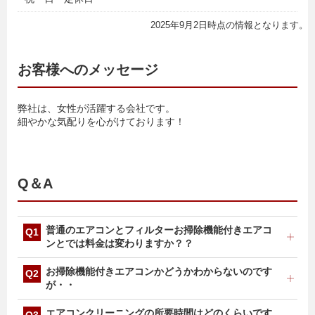
2025年9月2日時点の情報となります。
お客様へのメッセージ
弊社は、女性が活躍する会社です。
細やかな気配りを心がけております！
Q＆A
普通のエアコンとフィルターお掃除機能付きエアコ
ンとでは料金は変わりますか？？
フィルターお掃除機能付きエアコンは、構造が複雑なた
お掃除機能付きエアコンかどうかわからないのです
め、組み立て・分解に時間を要しますので、料金が変わ
が・・
ります。台数によって料金が変わりますので、お気軽に
お問い合わせください。
エアコン本体に貼付してあります、メーカー・機種名・
エアコンクリーニングの所要時間はどのくらいです