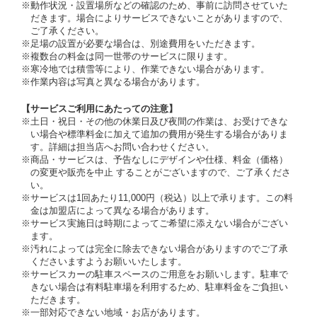
※動作状況・設置場所などの確認のため、事前に訪問させていた
だきます。場合によりサービスできないことがありますので、
ご了承ください。
※足場の設置が必要な場合は、別途費用をいただきます。
※複数台の料金は同一世帯のサービスに限ります。
※寒冷地では積雪等により、作業できない場合があります。
※作業内容は写真と異なる場合があります。
【サービスご利用にあたっての注意】
※土日・祝日・その他の休業日及び夜間の作業は、お受けできな
い場合や標準料金に加えて追加の費用が発生する場合がありま
す。詳細は担当店へお問い合わせください。
※商品・サービスは、予告なしにデザインや仕様、料金（価格）
の変更や販売を中止 することがございますので、ご了承くださ
い。
※サービスは1回あたり11,000円（税込）以上で承ります。この料
金は加盟店によって異なる場合があります。
※サービス実施日は時期によってご希望に添えない場合がござい
ます。
※汚れによっては完全に除去できない場合がありますのでご了承
くださいますようお願いいたします。
※サービスカーの駐車スペースのご用意をお願いします。駐車で
きない場合は有料駐車場を利用するため、駐車料金をご負担い
ただきます。
※一部対応できない地域・お店があります。