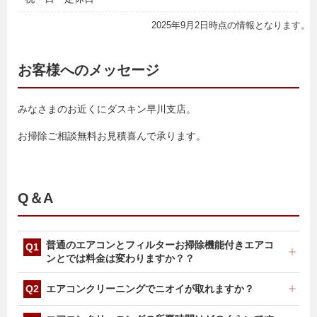
2025年9月2日時点の情報となります。
お客様へのメッセージ
みなさまのお近くにダスキン早川支店。
お掃除ご相談無料お見積喜んで承ります。
Q＆A
普通のエアコンとフィルターお掃除機能付きエアコ
ンとでは料金は変わりますか？？
フィルターお掃除機能付きエアコンは、構造が複雑なた
エアコンクリーニングでニオイが取れますか？
め、組み立て・分解に時間を要しますので、料金が変わ
ります。台数によって料金が変わりますので、お気軽に