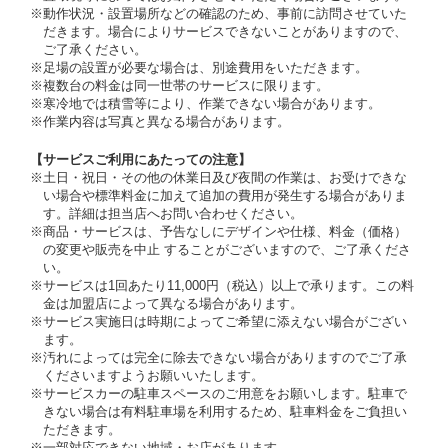
※動作状況・設置場所などの確認のため、事前に訪問させていた
だきます。場合によりサービスできないことがありますので、
ご了承ください。
※足場の設置が必要な場合は、別途費用をいただきます。
※複数台の料金は同一世帯のサービスに限ります。
※寒冷地では積雪等により、作業できない場合があります。
※作業内容は写真と異なる場合があります。
【サービスご利用にあたっての注意】
※土日・祝日・その他の休業日及び夜間の作業は、お受けできな
い場合や標準料金に加えて追加の費用が発生する場合がありま
す。詳細は担当店へお問い合わせください。
※商品・サービスは、予告なしにデザインや仕様、料金（価格）
の変更や販売を中止 することがございますので、ご了承くださ
い。
※サービスは1回あたり11,000円（税込）以上で承ります。この料
金は加盟店によって異なる場合があります。
※サービス実施日は時期によってご希望に添えない場合がござい
ます。
※汚れによっては完全に除去できない場合がありますのでご了承
くださいますようお願いいたします。
※サービスカーの駐車スペースのご用意をお願いします。駐車で
きない場合は有料駐車場を利用するため、駐車料金をご負担い
ただきます。
※一部対応できない地域・お店があります。