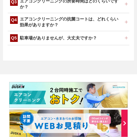
ニオイの原因は多岐にわたるため、必ずニオイが取れる
エアコンクリーニングの所要時間はどのくらいです
お問い合わせください。
とは限りませんが、主な原因となる熱交換器やファンを
か？
高圧洗浄いたしますので、効果は期待できます。
設置状況などにもよりますが、フィルターお掃除機能な
エアコンクリーニングの抗菌コートは、どれくらい
しエアコンクリーニング1台1時間～1時間30分、フィル
効果がありますか？
ターお掃除機能付きエアコンクリーニング1台約1時間
30分～3時間を予定しております。
抗菌コートは約1年間効果が持続いたします。
駐車場がありませんが、大丈夫ですか？
サービスカーの駐車スペースをご用意いただけない場合
は、有料駐車場を利用いたします。その際に駐車料金を
ご負担いただきます。