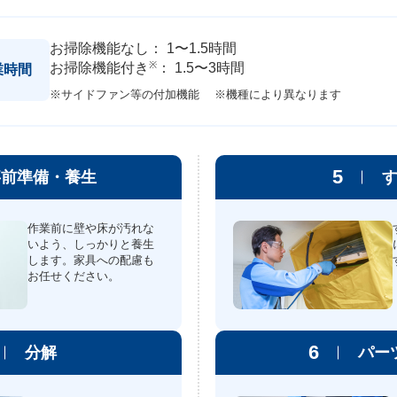
お掃除機能なし： 1〜1.5時間
※
お掃除機能付き
： 1.5〜3時間
業時間
※サイドファン等の付加機能
※機種により異なります
5
事前準備・養生
作業前に壁や床が汚れな
いよう、しっかりと養生
します。家具への配慮も
お任せください。
6
分解
パー