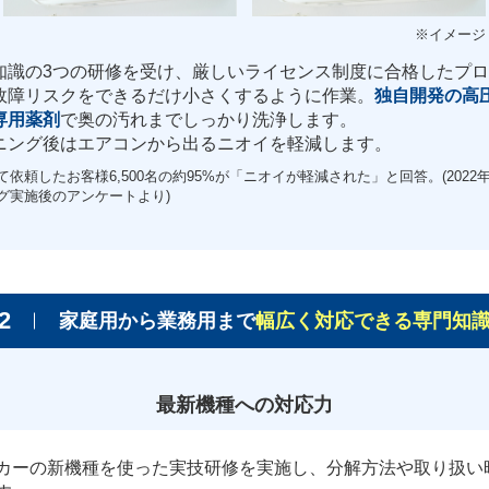
知識の3つの研修を受け、厳しいライセンス制度に合格したプ
故障リスクをできるだけ小さくするように作業。
独自開発の高
専用薬剤
で奥の汚れまでしっかり洗浄します。
ニング後はエアコンから出るニオイを軽減します。
依頼したお客様6,500名の約95%が「ニオイが軽減された」と回答。(2022年
グ実施後のアンケートより)
2
家庭用から業務用まで
幅広く対応できる専門知
最新機種への対応力
カーの新機種を使った実技研修を実施し、分解方法や取り扱い