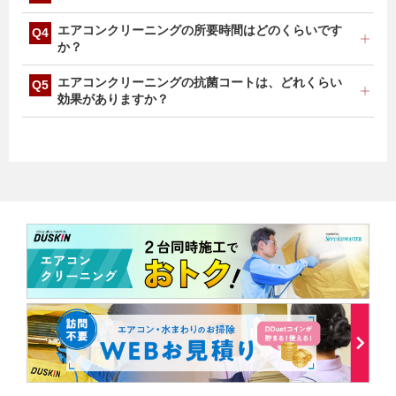
め、組み立て・分解に時間を要しますので、料金が変わ
ります。台数によって料金が変わりますので、お気軽に
ニオイの原因は多岐にわたるため、必ずニオイが取れる
エアコンクリーニングの所要時間はどのくらいです
お問い合わせください。
とは限りませんが、主な原因となる熱交換器やファンを
か？
高圧洗浄いたしますので、効果は期待できます。
設置状況などにもよりますが、フィルターお掃除機能な
エアコンクリーニングの抗菌コートは、どれくらい
しエアコンクリーニング1台1時間～1時間30分、フィル
効果がありますか？
ターお掃除機能付きエアコンクリーニング1台約1時間
30分～3時間を予定しております。
抗菌コートは約1年間効果が持続いたします。