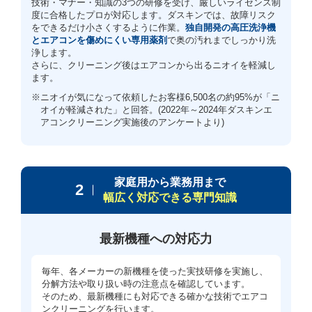
技術・マナー・知識の3つの研修を受け、厳しいライセンス制
度に合格したプロが対応します。ダスキンでは、故障リスク
をできるだけ小さくするように作業。
独自開発の高圧洗浄機
とエアコンを傷めにくい専用薬剤
で奥の汚れまでしっかり洗
浄します。
さらに、クリーニング後はエアコンから出るニオイを軽減し
ます。
※ニオイが気になって依頼したお客様6,500名の約95%が「ニ
オイが軽減された」と回答。(2022年～2024年ダスキンエ
アコンクリーニング実施後のアンケートより)
家庭用から業務用まで
2
幅広く対応できる専門知識
最新機種への対応力
毎年、各メーカーの新機種を使った実技研修を実施し、
分解方法や取り扱い時の注意点を確認しています。
そのため、最新機種にも対応できる確かな技術でエアコ
ンクリーニングを行います。