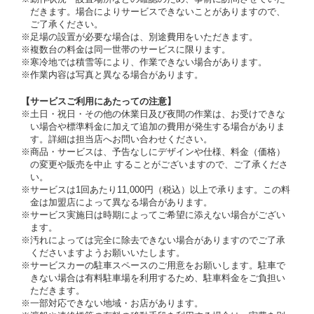
だきます。場合によりサービスできないことがありますので、
ご了承ください。
※足場の設置が必要な場合は、別途費用をいただきます。
※複数台の料金は同一世帯のサービスに限ります。
※寒冷地では積雪等により、作業できない場合があります。
※作業内容は写真と異なる場合があります。
【サービスご利用にあたっての注意】
※土日・祝日・その他の休業日及び夜間の作業は、お受けできな
い場合や標準料金に加えて追加の費用が発生する場合がありま
す。詳細は担当店へお問い合わせください。
※商品・サービスは、予告なしにデザインや仕様、料金（価格）
の変更や販売を中止 することがございますので、ご了承くださ
い。
※サービスは1回あたり11,000円（税込）以上で承ります。この料
金は加盟店によって異なる場合があります。
※サービス実施日は時期によってご希望に添えない場合がござい
ます。
※汚れによっては完全に除去できない場合がありますのでご了承
くださいますようお願いいたします。
※サービスカーの駐車スペースのご用意をお願いします。駐車で
きない場合は有料駐車場を利用するため、駐車料金をご負担い
ただきます。
※一部対応できない地域・お店があります。