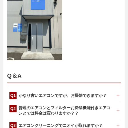
Q＆A
かなり古いエアコンですが、お掃除できますか？
製造後9年以上経過している機種については、お断りさ
普通のエアコンとフィルターお掃除機能付きエアコ
せていただく場合がございます。
ンとでは料金は変わりますか？？
フィルターお掃除機能付きエアコンは、構造が複雑なた
エアコンクリーニングでニオイが取れますか？