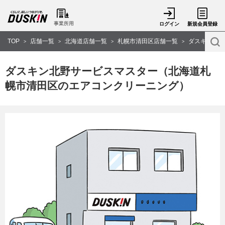
事業所用
ログイン
新規会員登録
TOP
店舗一覧
北海道店舗一覧
札幌市清田区店舗一覧
ダスキン北野
>
>
>
>
ダスキン北野サービスマスター（北海道札
幌市清田区のエアコンクリーニング）