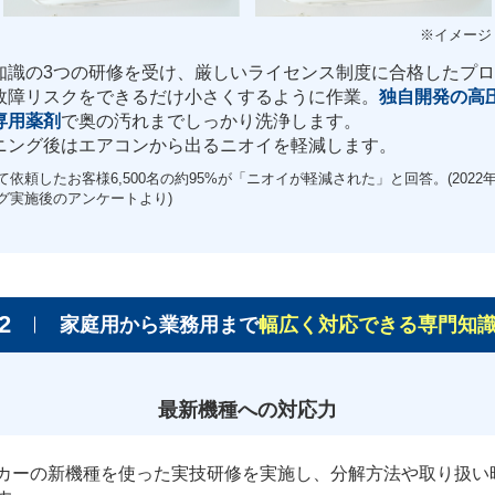
知識の3つの研修を受け、厳しいライセンス制度に合格したプ
故障リスクをできるだけ小さくするように作業。
独自開発の高
専用薬剤
で奥の汚れまでしっかり洗浄します。
ニング後はエアコンから出るニオイを軽減します。
依頼したお客様6,500名の約95%が「ニオイが軽減された」と回答。(2022年
グ実施後のアンケートより)
2
家庭用から業務用まで
幅広く対応できる専門知
最新機種への対応力
カーの新機種を使った実技研修を実施し、分解方法や取り扱い