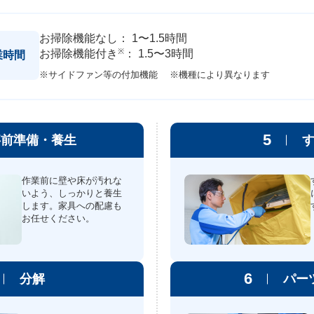
お掃除機能なし： 1〜1.5時間
※
お掃除機能付き
： 1.5〜3時間
業時間
※サイドファン等の付加機能
※機種により異なります
5
事前準備・養生
作業前に壁や床が汚れな
いよう、しっかりと養生
します。家具への配慮も
お任せください。
6
分解
パー