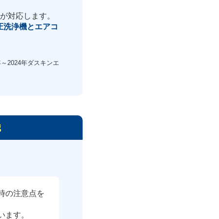
ロが対応します。
圧洗浄機とエアコ
～2024年ダスキンエ
識
時の注意点を
います。