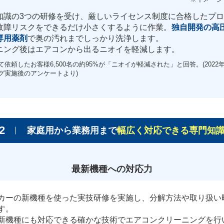
知識の3つの研修を受け、厳しいライセンス制度に合格したプ
故障リスクをできるだけ小さくするように作業。
独自開発の高
専用薬剤
で奥の汚れまでしっかり洗浄します。
ニング後はエアコンから出るニオイを軽減します。
依頼したお客様6,500名の約95%が「ニオイが軽減された」と回答。(2022年
グ実施後のアンケートより)
2
家庭用から業務用まで
幅広く対応できる専門知
最新機種への対応力
カーの新機種を使った実技研修を実施し、分解方法や取り扱い
す。
新機種にも対応できる確かな技術でエアコンクリーニングを行