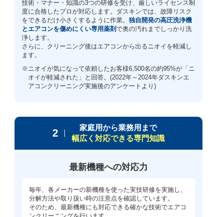
技術・マナー・知識の3つの研修を受け、厳しいライセンス制
度に合格したプロが対応します。ダスキンでは、故障リスク
をできるだけ小さくするように作業。
独自開発の高圧洗浄機
とエアコンを傷めにくい専用薬剤
で奥の汚れまでしっかり洗
浄します。
さらに、クリーニング後はエアコンから出るニオイを軽減し
ます。
※ニオイが気になって依頼したお客様6,500名の約95%が「ニ
オイが軽減された」と回答。(2022年～2024年ダスキンエ
アコンクリーニング実施後のアンケートより)
家庭用から業務用まで
2
幅広く対応できる専門知識
最新機種への対応力
毎年、各メーカーの新機種を使った実技研修を実施し、
分解方法や取り扱い時の注意点を確認しています。
そのため、最新機種にも対応できる確かな技術でエアコ
ンクリーニングを行います。