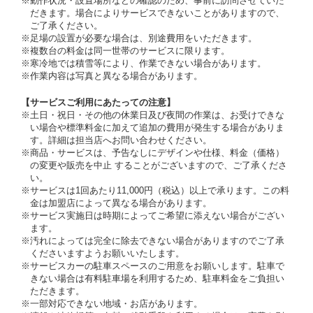
※動作状況・設置場所などの確認のため、事前に訪問させていた
だきます。場合によりサービスできないことがありますので、
ご了承ください。
※足場の設置が必要な場合は、別途費用をいただきます。
※複数台の料金は同一世帯のサービスに限ります。
※寒冷地では積雪等により、作業できない場合があります。
※作業内容は写真と異なる場合があります。
【サービスご利用にあたっての注意】
※土日・祝日・その他の休業日及び夜間の作業は、お受けできな
い場合や標準料金に加えて追加の費用が発生する場合がありま
す。詳細は担当店へお問い合わせください。
※商品・サービスは、予告なしにデザインや仕様、料金（価格）
の変更や販売を中止 することがございますので、ご了承くださ
い。
※サービスは1回あたり11,000円（税込）以上で承ります。この料
金は加盟店によって異なる場合があります。
※サービス実施日は時期によってご希望に添えない場合がござい
ます。
※汚れによっては完全に除去できない場合がありますのでご了承
くださいますようお願いいたします。
※サービスカーの駐車スペースのご用意をお願いします。駐車で
きない場合は有料駐車場を利用するため、駐車料金をご負担い
ただきます。
※一部対応できない地域・お店があります。