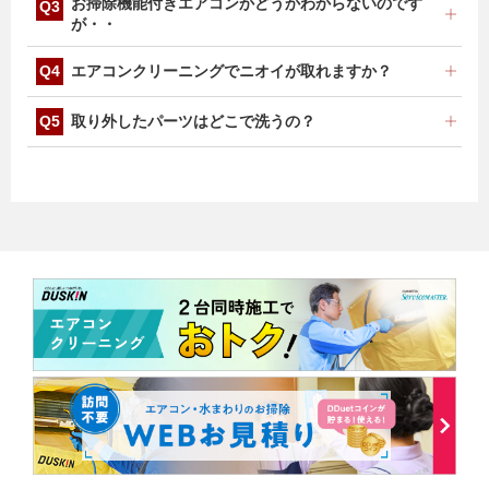
フィルターお掃除機能付きエアコンは、構造が複雑なた
お掃除機能付きエアコンかどうかわからないのです
め、組み立て・分解に時間を要しますので、料金が変わ
が・・
ります。台数によって料金が変わりますので、お気軽に
お問い合わせください。
エアコン本体に貼付してあります、メーカー・機種名・
エアコンクリーニングでニオイが取れますか？
製造年をお聞かせください。確認させていただきます。
ニオイの原因は多岐にわたるため、必ずニオイが取れる
取り外したパーツはどこで洗うの？
とは限りませんが、主な原因となる熱交換器やファンを
高圧洗浄いたしますので、効果は期待できます。
エアコンのカバー・パネル・フィルターなどのパーツを
洗浄するために、お風呂場やベランダなどをお借りしま
す。パーツ洗浄でお借りしたお風呂場も、しっかりと現
状回復いたします。洗浄場所がない場合は、事前にご相
談ください。パーツ類の洗浄方法を考慮いたします。