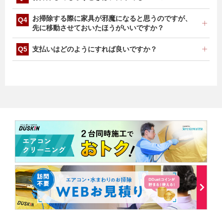
しエアコンクリーニング1台1時間～1時間30分、フィル
ターお掃除機能付きエアコンクリーニング1台約1時間
問題ありません。作業開始前、作業完了後のご確認のお
お掃除する際に家具が邪魔になると思うのですが、
30分～3時間を予定しております。
立ち合いをお願いします。
先に移動させておいたほうがいいですか？
リビングテーブルやソファーなど、移動できるものは、
支払いはどのようにすれば良いですか？
当日サービス担当者が移動させていただきます。但し、
サービス担当者2名での移動が不可能な場合（大きなテ
現金または各種クレジットカードでお支払いください。
レビ台や本棚、食器棚など）は、基本的に移動させませ
ん。詳しくは見積時にご確認、ご説明させていただきま
す。