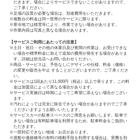
だきます。場合によりサービスできないことがありますので、
ご了承ください。
※足場の設置が必要な場合は、別途費用をいただきます。
※複数台の料金は同一世帯のサービスに限ります。
※寒冷地では積雪等により、作業できない場合があります。
※作業内容は写真と異なる場合があります。
【サービスご利用にあたっての注意】
※土日・祝日・その他の休業日及び夜間の作業は、お受けできな
い場合や標準料金に加えて追加の費用が発生する場合がありま
す。詳細は担当店へお問い合わせください。
※商品・サービスは、予告なしにデザインや仕様、料金（価格）
の変更や販売を中止 することがございますので、ご了承くださ
い。
※サービスは1回あたり11,000円（税込）以上で承ります。この料
金は加盟店によって異なる場合があります。
※サービス実施日は時期によってご希望に添えない場合がござい
ます。
※汚れによっては完全に除去できない場合がありますのでご了承
くださいますようお願いいたします。
※サービスカーの駐車スペースのご用意をお願いします。駐車で
きない場合は有料駐車場を利用するため、駐車料金をご負担い
ただきます。
※一部対応できない地域・お店があります。
※渡船や連絡橋等の有料の移動手段を利用する場合は、実費を別