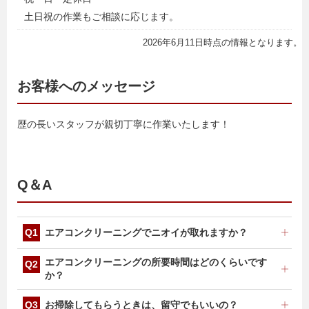
土日祝の作業もご相談に応じます。
2026年6月11日時点の情報となります。
お客様へのメッセージ
歴の長いスタッフが親切丁寧に作業いたします！
Q＆A
エアコンクリーニングでニオイが取れますか？
ニオイの原因は多岐にわたるため、必ずニオイが取れる
エアコンクリーニングの所要時間はどのくらいです
とは限りませんが、主な原因となる熱交換器やファンを
か？
高圧洗浄いたしますので、効果は期待できます。
設置状況などにもよりますが、フィルターお掃除機能な
お掃除してもらうときは、留守でもいいの？