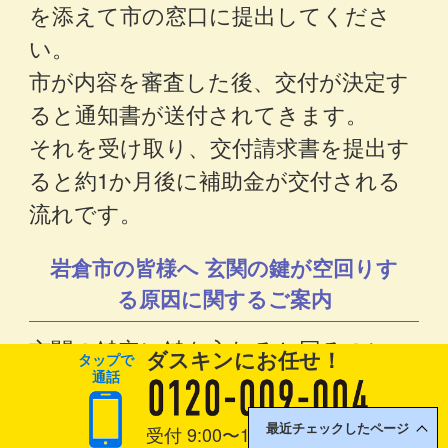
を添えて市の窓口に提出してくださ
い。
市が内容を審査した後、交付が決定す
ると通知書が送付されてきます。
それを受け取り、交付請求書を提出す
ると約1か月後に補助金が交付される
流れです。
岩倉市の皆様へ 玄関の鍵が空回りす
る原因に関するご案内
玄関の鍵穴に鍵を入れると回るのに、
ダスキン
にお任せ！
タップで
施錠も開錠もできないというトラブル
通話
にはいくつかの原因が考えられます。
受付 9:00〜19:00 年中無休
最近チェックしたページ