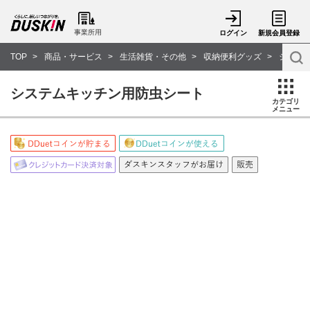
事業所用
ログイン
新規会員登録
TOP
商品・サービス
生活雑貨・その他
収納便利グッズ
システ
システムキッチン用防虫シート
カテゴリ
メニュー