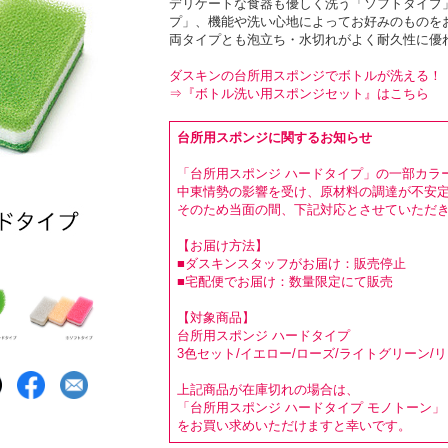
デリケートな食器も優しく洗う「ソフトタイプ
プ」、機能や洗い心地によってお好みのものを
両タイプとも泡立ち・水切れがよく耐久性に優
ダスキンの台所用スポンジでボトルが洗える！
⇒『ボトル洗い用スポンジセット』はこちら
台所用スポンジに関するお知らせ
「台所用スポンジ ハードタイプ」の一部カラ
中東情勢の影響を受け、原材料の調達が不安
そのため当面の間、下記対応とさせていただ
【お届け方法】
■ダスキンスタッフがお届け：販売停止
■宅配便でお届け：数量限定にて販売
【対象商品】
台所用スポンジ ハードタイプ
3色セット/イエロー/ローズ/ライトグリーン/
上記商品が在庫切れの場合は、
「台所用スポンジ ハードタイプ モノトーン」
をお買い求めいただけますと幸いです。