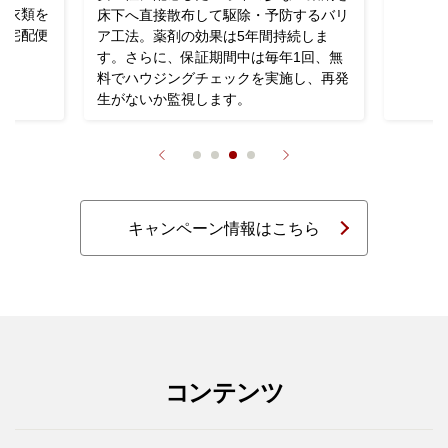
「ボト
するバリ
用スポ
続しま
1回、無
し、再発
キャンペーン情報はこちら
コンテンツ