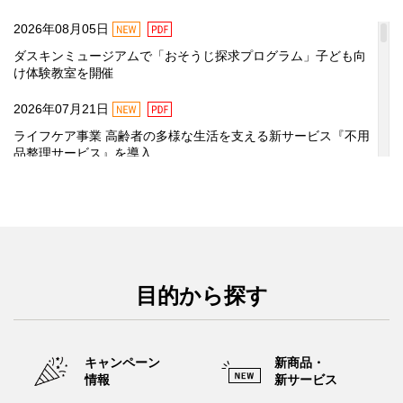
新コラム『猫の毛を対策する方法は？ブラッシングや食事など
NEW
PDF
2026年08月05日
のポイントを紹介』をアップしました！
ダスキンミュージアムで「おそうじ探求プログラム」子ども向
NEW
2026年07月23日
け体験教室を開催
新コラム『猫の毛のお掃除をラクにする！場所別のやり方やお
NEW
PDF
2026年07月21日
すすめグッズを紹介』をアップしました！
ライフケア事業 高齢者の多様な生活を支える新サービス『不用
2025年03月13日
品整理サービス』を導入
本人認証サービス「3Dセキュア2.0」導入のお知らせ
NEW
PDF
2026年07月21日
PDF
2024年04月24日
ヘルスレント事業 『北斗の拳』との異色コラボで将来の介護
への備えを促すコミュニケーションを強化
「キッチン用除菌・洗浄・消臭剤」容量不足・品質変化に関す
るお詫びと商品交換のお知らせ
PDF
2026年07月08日
2023年10月26日
目的から探す
夏休み⾃由研究に︕⼦ども向け“ホコリ”体験教室 ダスキンミュ
通信暗号化方式「TLS 1.2」対応のお知らせ
ージアムで『おそうじ探求プログラム』開催
PDF
2026年07月06日
新商品・
キャンペーン
クリーンサービス事業 好奇心と探求心から「やりたい！」が
新サービス
情報
あふれだす！『おそうじ探求プログラム』開始