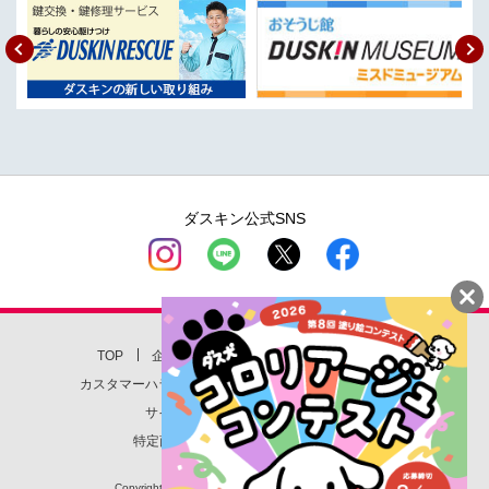
PDF
2025年12月01日
レントオール事業 住民主体の救助訓練に『Rescue Training
P
Module®』初活用～城東区中浜地区～
rev
ext
PDF
2025年11月25日
「第7回 ダス犬 コロリアージュコンテスト」受賞作品発表
PDF
2025年10月22日
全国の4160人に聞きました『第21回 ダスキン 大掃除に関する
ダスキン公式SNS
意識・実態調査』
PDF
2025年10月15日
クリーンサービス事業『ケース付きモップクリーナー』が
「2025年度グッドデザイン賞」を受賞
TOP
企業情報
店舗一覧
お問い合わせ
PDF
2025年09月01日
カスタマーハラスメント対応方針
個人情報保護方針
レントオール事業 ダスキン レントオールの新しいデジタルコ
サイトについて
サイトマップ
ンテンツ『デジタルスペースショー』9月1日（月）全国リリー
特定商取引に関する法律に基づく表記
ス開始
Copyright(c) DUSKIN CO., LTD. All Rights Reserved.