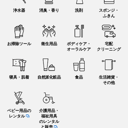
浄水器
消臭・香り
洗剤
スポンジ・
ふきん
お掃除ツール
衛生用品
ボディケア・
宅配
オーラルケア
クリーニング
寝具・肌着
自然派化粧品
食品
生活雑貨・
その他
ベビー用品の
介護用品・
レンタル
福祉用具
のレンタル
と販売