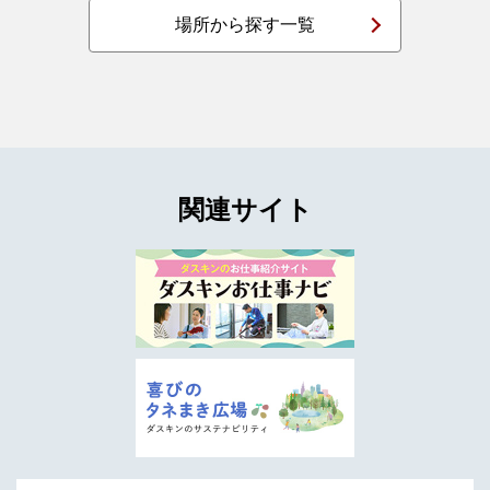
場所から探す一覧
PDF
2026年02月05日
ダスキン会員サイトで「DDuetコイン」が2,000名に当たる！
『DDuet会員200万人突破！ありがとうキャンペーン』開催 2
月5日（木）～3月6日（金）まで
PDF
2026年01月30日
レスキューサービス事業 フランチャイズ展開で事業拡大へ
関連サイト
PDF
2026年01月30日
レスキューサービス事業 鍵の専門家「ダスキンレスキュー」
による玄関鍵の調査報告
PDF
2026年01月27日
ライフケア事業 『100年人生サポート認証（生活支援サービス
分野）』を取得
PDF
2025年12月02日
『ダスキン 2025年末 大掃除実施意向調査』