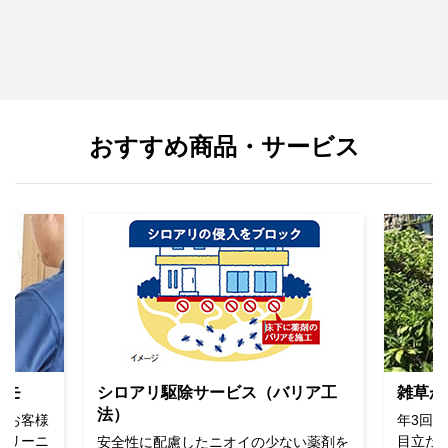
おすすめ商品・サービス
リア工
雑草が目立たないサービス
ボトル
年3回の定期管理で、雑草の伸びを抑え
台所用
目立たなくします。
ク）と
い薬剤を