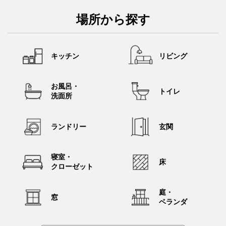
除。ダスキン ターミニックス、シロアリ駆除サービスに新施工
方法『発泡施工』を4月1日より全国導入
場所から探す
PDF
2026年03月31日
大阪・関西万博で検証した「DX清掃モデル」を4月1日よりテー
キッチン
リビング
マパークへ初展開。ダスキンが「レゴランド®・ジャパン」に清
掃管理アプリ導入
お風呂・
PDF
2026年03月27日
トイレ
洗面所
和田アキ子さんの話題曲「YONA YONA DANCE」を大胆アレン
ジ。ダス犬初登場のダスキン新コマーシャルを3月29日より放映
開始
ランドリー
玄関
PDF
2026年03月10日
京都府とダスキンが「災害時等における避難所等の衛生環境整
寝室・
床
備に関する協定」を締結。同日、宇治市で衛生管理をテーマに
クローゼット
した避難所運営訓練を実施
庭・
PDF
2026年02月20日
窓
ベランダ
ヘルス＆ビューティ事業 『アニーヴェネス ピュアエッセンシ
ャル オイル』2月25日（水）新発売