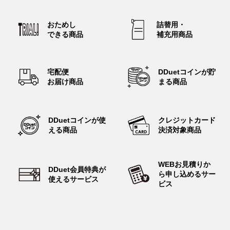
PDF
2026年06月30日
おためし
詰替用・
「第8回 ダス犬 コロリアージュコンテスト」開催！ 応募締
できる
商品
補充用
商品
切：8月31日（月）まで
PDF
2026年05月12日
宅配便
DDuetコインが
貯
群馬県とダスキンが「災害時におけるレンタル資機材等及び役
お届け商品
まる商品
務サービスの提供に関する協定」を締結
PDF
2026年04月30日
DDuetコインが
使
クレジットカード
ターミニックス事業『戸建て住宅のメンテナンスの実態とシロ
える商品
決済対象商品
アリ対策』に関する調査を実施
PDF
2026年04月06日
WEBお見積りか
トータルグリーン事業 庭の手入れ・管理の実態に関する調
DDuet会員特典が
ら
申し込めるサー
査。管理された庭は“防犯対策”としても重視される傾向が明らか
使えるサービス
ビス
に
PDF
2026年04月01日
ターミニックス事業 床下に潜らず泡状の薬剤でシロアリを駆