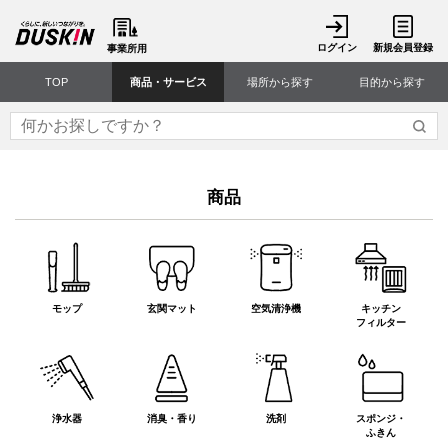
ログイン
新規会員登録
事業所用
TOP
商品・サービス
場所から探す
目的から探す
商品
モップ
玄関マット
空気清浄機
キッチン
フィルター
浄水器
消臭・香り
洗剤
スポンジ・
ふきん