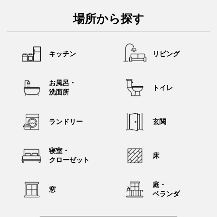
除。ダスキン ターミニックス、シロアリ駆除サービスに新施工
方法『発泡施工』を4月1日より全国導入
場所から探す
PDF
2026年03月31日
大阪・関西万博で検証した「DX清掃モデル」を4月1日よりテー
キッチン
リビング
マパークへ初展開。ダスキンが「レゴランド®・ジャパン」に清
掃管理アプリ導入
お風呂・
PDF
2026年03月27日
トイレ
洗面所
和田アキ子さんの話題曲「YONA YONA DANCE」を大胆アレン
ジ。ダス犬初登場のダスキン新コマーシャルを3月29日より放映
開始
ランドリー
玄関
PDF
2026年03月10日
京都府とダスキンが「災害時等における避難所等の衛生環境整
寝室・
床
備に関する協定」を締結。同日、宇治市で衛生管理をテーマに
クローゼット
した避難所運営訓練を実施
庭・
PDF
2026年02月20日
窓
ベランダ
ヘルス＆ビューティ事業 『アニーヴェネス ピュアエッセンシ
ャル オイル』2月25日（水）新発売