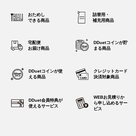
PDF
2026年06月30日
おためし
詰替用・
「第8回 ダス犬 コロリアージュコンテスト」開催！ 応募締
できる
商品
補充用
商品
切：8月31日（月）まで
PDF
2026年05月12日
宅配便
DDuetコインが
貯
群馬県とダスキンが「災害時におけるレンタル資機材等及び役
お届け商品
まる商品
務サービスの提供に関する協定」を締結
PDF
2026年04月30日
DDuetコインが
使
クレジットカード
ターミニックス事業『戸建て住宅のメンテナンスの実態とシロ
える商品
決済対象商品
アリ対策』に関する調査を実施
PDF
2026年04月06日
WEBお見積りか
トータルグリーン事業 庭の手入れ・管理の実態に関する調
DDuet会員特典が
ら
申し込めるサー
査。管理された庭は“防犯対策”としても重視される傾向が明らか
使えるサービス
ビス
に
PDF
2026年04月01日
ターミニックス事業 床下に潜らず泡状の薬剤でシロアリを駆