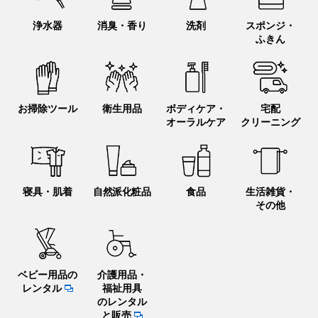
浄水器
消臭・香り
洗剤
スポンジ・
ふきん
お掃除ツール
衛生用品
ボディケア・
宅配
オーラルケア
クリーニング
寝具・肌着
自然派化粧品
食品
生活雑貨・
その他
ベビー用品の
介護用品・
レンタル
福祉用具
のレンタル
と販売