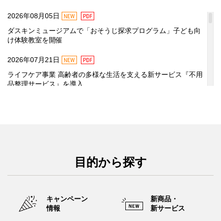
NEW
2026年07月29日
NEW
PDF
2026年08月05日
夏季休業中の対応について
ダスキンミュージアムで「おそうじ探求プログラム」子ども向
2025年03月13日
け体験教室を開催
本人認証サービス「3Dセキュア2.0」導入のお知らせ
NEW
PDF
2026年07月21日
PDF
2024年04月24日
ライフケア事業 高齢者の多様な生活を支える新サービス『不用
品整理サービス』を導入
「キッチン用除菌・洗浄・消臭剤」容量不足・品質変化に関す
るお詫びと商品交換のお知らせ
NEW
PDF
2026年07月21日
2023年10月26日
ヘルスレント事業 『北斗の拳』との異色コラボで将来の介護
通信暗号化方式「TLS 1.2」対応のお知らせ
への備えを促すコミュニケーションを強化
PDF
2026年07月08日
目的から探す
夏休み⾃由研究に︕⼦ども向け“ホコリ”体験教室 ダスキンミュ
ージアムで『おそうじ探求プログラム』開催
PDF
2026年07月06日
新商品・
キャンペーン
クリーンサービス事業 好奇心と探求心から「やりたい！」が
新サービス
情報
あふれだす！『おそうじ探求プログラム』開始