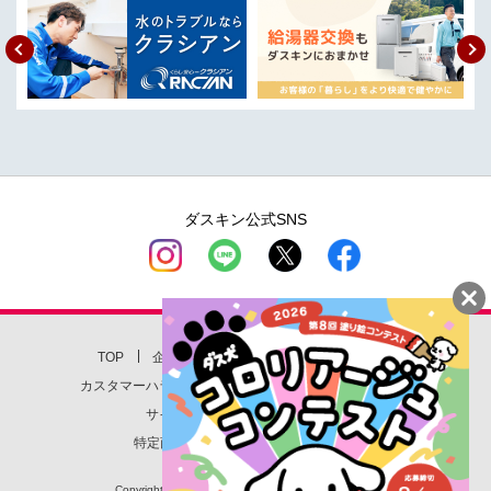
PDF
2025年12月01日
レントオール事業 住民主体の救助訓練に『Rescue Training
P
Module®』初活用～城東区中浜地区～
rev
ext
PDF
2025年11月25日
「第7回 ダス犬 コロリアージュコンテスト」受賞作品発表
PDF
2025年10月22日
全国の4160人に聞きました『第21回 ダスキン 大掃除に関する
ダスキン公式SNS
意識・実態調査』
PDF
2025年10月15日
クリーンサービス事業『ケース付きモップクリーナー』が
「2025年度グッドデザイン賞」を受賞
TOP
企業情報
店舗一覧
お問い合わせ
PDF
2025年09月01日
カスタマーハラスメント対応方針
個人情報保護方針
レントオール事業 ダスキン レントオールの新しいデジタルコ
サイトについて
サイトマップ
ンテンツ『デジタルスペースショー』9月1日（月）全国リリー
特定商取引に関する法律に基づく表記
ス開始
Copyright(c) DUSKIN CO., LTD. All Rights Reserved.