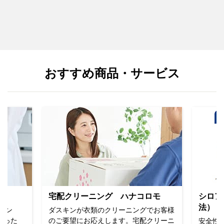
おすすめ商品・サービス
ト
宅配クリーニング ハナコロモ
シロア
法）
ピン
ダスキンが衣類のクリーニングでお客様
なった
のご要望にお応えします。宅配クリーニ
安全性