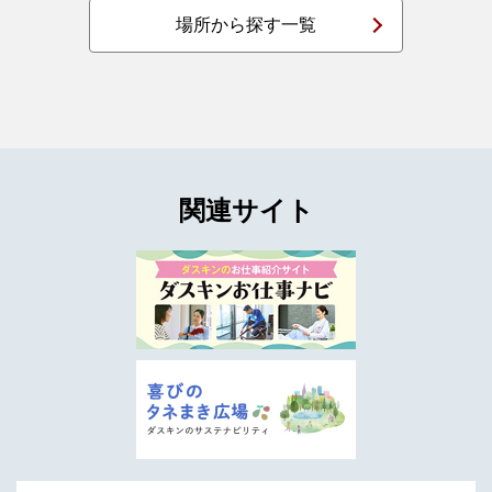
場所から探す一覧
PDF
2026年02月05日
ダスキン会員サイトで「DDuetコイン」が2,000名に当たる！
『DDuet会員200万人突破！ありがとうキャンペーン』開催 2
月5日（木）～3月6日（金）まで
PDF
2026年01月30日
レスキューサービス事業 フランチャイズ展開で事業拡大へ
関連サイト
PDF
2026年01月30日
レスキューサービス事業 鍵の専門家「ダスキンレスキュー」
による玄関鍵の調査報告
PDF
2026年01月27日
ライフケア事業 『100年人生サポート認証（生活支援サービス
分野）』を取得
PDF
2025年12月02日
『ダスキン 2025年末 大掃除実施意向調査』