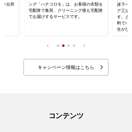
」※台所
ング「ハナコロモ」は、お客様の衣類を
床下へ
宅配便で集荷、クリーニング後も宅配便
ア工法
でお届けするサービスです。
す。さ
料でハ
生がな
キャンペーン情報はこちら
コンテンツ