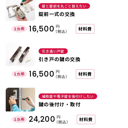
錠と錠前を丸ごと替えたい
錠前一式の交換
円
16,500
材料費
1カ所
（税込）
引き違い戸錠
引き戸の鍵の交換
円
16,500
材料費
1カ所
（税込）
補助錠や電子錠を後付けしたい
鍵の後付け・取付
円
24,200
材料費
1カ所
（税込）