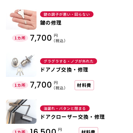
鍵の調子が悪い・回らない
鍵の修理
円
7,700
1カ所
（税込）
グラグラする・ノブが外れた
ドアノブ交換・修理
円
7,700
材料費
1カ所
（税込）
油漏れ・バタンと閉まる
ドアクローザー交換・修理
円
16,500
材料費
1カ所