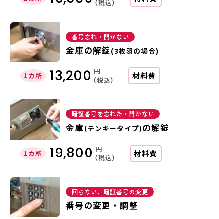
（税込）
番号忘れ・開かない
金庫の解錠
(3枚羽の場合)
円
13,200
材料費
1カ所
（税込）
暗証番号を忘れた・開かない
金庫
の解錠
(テンキータイプ)
円
19,800
材料費
1カ所
（税込）
回らない、暗証番号の変更
番号の変更・調整