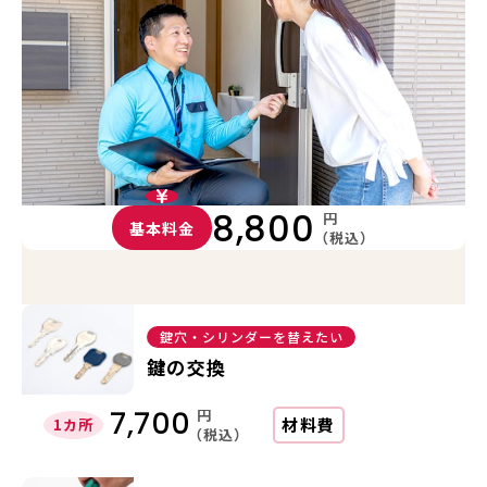
8,800
円
基本料金
（税込）
鍵穴・シリンダーを替えたい
鍵の交換
円
7,700
材料費
1カ所
（税込）