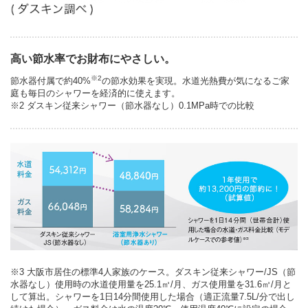
高い節水率でお財布にやさしい。
※2
節水器付属で約40%
の節水効果を実現。水道光熱費が気になるご家
庭も毎日のシャワーを経済的に使えます。
※2 ダスキン従来シャワー（節水器なし）0.1MPa時での比較
※3 大阪市居住の標準4人家族のケース。ダスキン従来シャワー/JS（節
水器なし）使用時の水道使用量を25.1㎥/月、ガス使用量を31.6㎥/月と
して算出。シャワーを1日14分間使用した場合（適正流量7.5L/分で出し