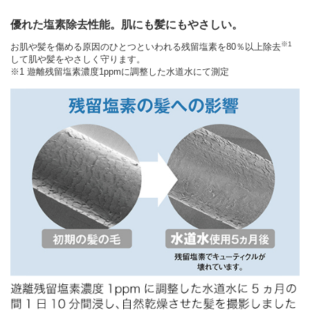
優れた塩素除去性能。肌にも髪にもやさしい。
※1
お肌や髪を傷める原因のひとつといわれる残留塩素を80％以上除去
して肌や髪をやさしく守ります。
※1 遊離残留塩素濃度1ppmに調整した水道水にて測定