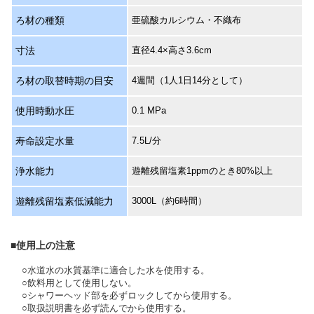
ろ材の種類
亜硫酸カルシウム・不織布
寸法
直径4.4×高さ3.6cm
ろ材の取替時期の目安
4週間（1人1日14分として）
使用時動水圧
0.1 MPa
寿命設定水量
7.5L/分
浄水能力
遊離残留塩素1ppmのとき80%以上
遊離残留塩素低減能力
3000L（約6時間）
■使用上の注意
○水道水の水質基準に適合した水を使用する。
○飲料用として使用しない。
○シャワーヘッド部を必ずロックしてから使用する。
○取扱説明書を必ず読んでから使用する。