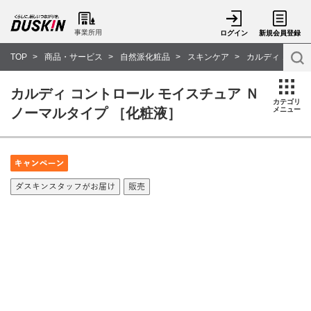
事業所用
ログイン
新規会員登録
TOP
商品・サービス
自然派化粧品
スキンケア
カルディ コント
カルディ コントロール モイスチュア Ｎ
カテゴリ
ノーマルタイプ ［化粧液］
メニュー