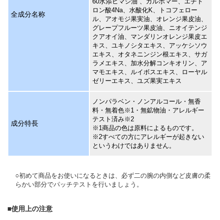
60水添ヒマシ油 、カルボマー、エチド
ロン酸4Na、水酸化K、トコフェロー
全成分名称
ル、アオモジ果実油、オレンジ果皮油、
グレープフルーツ果皮油、ニオイテンジ
クアオイ油、マンダリンオレンジ果皮エ
キス、ユキノシタエキス、アッケシソウ
エキス、オタネニンジン根エキス、サガ
ラメエキス、加水分解コンキオリン、ア
マモエキス、ルイボスエキス、ローヤル
ゼリーエキス、ユズ果実エキス
ノンパラベン・ノンアルコール・無香
料・無着色※1・無鉱物油・アレルギー
テスト済み※2
成分特長
※1商品の色は原料によるものです。
※2すべての方にアレルギーが起きない
というわけではありません。
○初めて商品をお使いになるときは、必ず二の腕の内側など皮膚の柔
らかい部分でパッチテストを行いましょう。
■使用上の注意