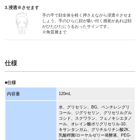
3.浸透※させます
手の平で顔全体を軽く押さえながら浸透※させま
しょう。手のひらに顔が吸い付く感覚があれば顔
がひたひたにうるおったサインです。
※角質層まで
仕様
■仕様
内容量
120mL
水、グリセリン、BG、ペンチレングリ
コール、ジグリセリン、グリセリルグル
コシド、スクワラン、フェノキシエタノ
ール、オレイン酸ポリグリセリル-10、
キサンタンガム、グリチルリチン酸2K、
乳酸桿菌/ローヤルゼリー発酵液、PEG-