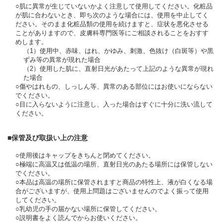
○肌に異常が生じていないかよく注意して使用してください。化粧品
が肌に合わないとき、即ち次のような場合には、使用を中止してく
ださい。そのまま化粧品類の使用を続けますと、症状を悪化させる
ことがありますので、皮膚科専門医等にご相談されることをおすす
めします。
（1）使用中、赤味、はれ、かゆみ、刺激、色抜け（白斑等）や黒
ずみ等の異常が現れた場合
（2）使用した肌に、直射日光があたって上記のような異常が現れ
た場合
○傷やはれもの、しっしん等、異常のある部位にはお使いにならない
でください。
○目に入らないように注意し、入った場合はすぐに十分に洗い流して
ください。
■保管及び取扱い上の注意
○使用後はキャップをきちんと閉めてください。
○極端に高温又は低温の場所、直射日光のあたる場所には保管しない
でください。
○本品は高温の場所に保管されますと商品の特性上、液が白くなる場
合がございますが、使用上問題はございませんのでよく振って使用
してください。
○乳幼児の手の届かない場所に保管してください。
○説明書をよく読んでからお使いください。